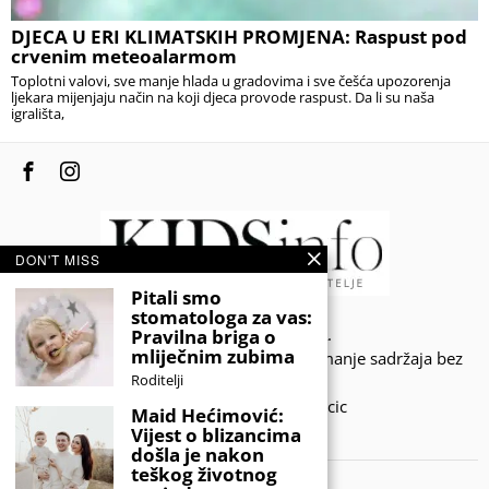
DJECA U ERI KLIMATSKIH PROMJENA: Raspust pod
crvenim meteoalarmom
Toplotni valovi, sve manje hlada u gradovima i sve češća upozorenja
ljekara mijenjaju način na koji djeca provode raspust. Da li su naša
igrališta,
DON'T MISS
Pitali smo
stomatologa za vas:
© 2020 - KIDSINFO.BA.
Pravilna briga o
mliječnim zubima
Sva prava zadržana. Zabranjeno preuzimanje sadržaja bez
Roditelji
dozvole izdavača.
Developed by Amar SIjercic
Maid Hećimović:
Vijest o blizancima
IZAŠAO JE NOVI MAGAZIN!
došla je nakon
teškog životnog