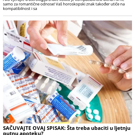
samo za romantične odnose! Vaš horoskopski znak također utiče na
kompatibilnost i sa
SAČUVAJTE OVAJ SPISAK: Šta treba ubaciti u ljetnju
putnu apoteku?