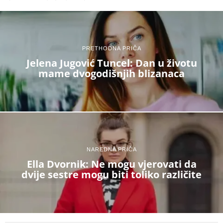
PRETHODNA PRIČA
Jelena Jugović Tuncel: Dan u životu
mame dvogodišnjih blizanaca
NAREDNA PRIČA
Ella Dvornik: Ne mogu vjerovati da
dvije sestre mogu biti toliko različite