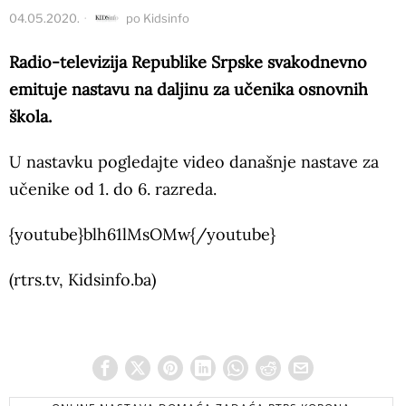
04.05.2020.
po
Kidsinfo
Radio-televizija Republike Srpske svakodnevno
emituje nastavu na daljinu za učenika osnovnih
škola.
U nastavku pogledajte video današnje nastave za
učenike od 1. do 6. razreda.
{youtube}blh61lMsOMw{/youtube}
(rtrs.tv, Kidsinfo.ba)