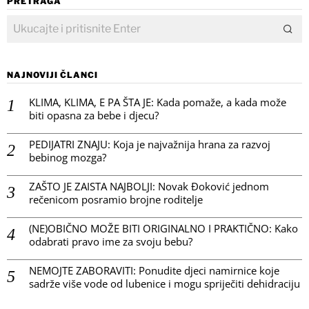
PRETRAGA
NAJNOVIJI ČLANCI
KLIMA, KLIMA, E PA ŠTA JE: Kada pomaže, a kada može
biti opasna za bebe i djecu?
PEDIJATRI ZNAJU: Koja je najvažnija hrana za razvoj
bebinog mozga?
ZAŠTO JE ZAISTA NAJBOLJI: Novak Đoković jednom
rečenicom posramio brojne roditelje
(NE)OBIČNO MOŽE BITI ORIGINALNO I PRAKTIČNO: Kako
odabrati pravo ime za svoju bebu?
NEMOJTE ZABORAVITI: Ponudite djeci namirnice koje
sadrže više vode od lubenice i mogu spriječiti dehidraciju