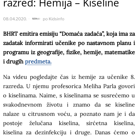
razred: Hemija – Kiseline
08.04.2020.
po
Kidsinfo
BHRT emitira emisiju “Domaća zadaća”, koja ima za
zadatak informirati učenike po nastavnom planu i
programu iz geografije, fizike, hemije, matematike
i drugih
predmeta.
Na videu pogledajte čas iz hemije za učenike 8.
razreda. U njemu profesorica Meliha Parla govori
o kiselinama. Naime, s kiselinama se susrećemo u
svakodnevnom životu i znamo da se kiseline
nalaze u citrusnom voću, a poznato nam je i da
postoje želučana kiselina, sirćetna kiselina,
kiselina za dezinfekciju i druge. Danas ćemo o