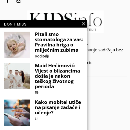
DON'T MISS
Pitali smo
stomatologa za vas:
© 2020 - KIDSINFO.BA.
Pravilna briga o
mliječnim zubima
Sva prava zadržana. Zabranjeno preuzimanje sadržaja bez
dozvole izdavača.
Roditelji
Developed by Amar SIjercic
Maid Hećimović:
Vijest o blizancima
IZAŠAO JE NOVI MAGAZIN!
došla je nakon
teškog životnog
perioda
Bh.
Kako mobitel utiče
na pisanje zadaće i
učenje?
U