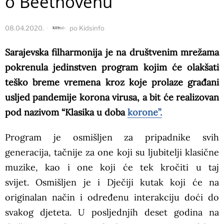
o Beethovenu
08.04.2020.
po
Kidsinfo
Sarajevska filharmonija je na društvenim mrežama
pokrenula jedinstven program kojim će olakšati
teško breme vremena kroz koje prolaze građani
usljed pandemije korona virusa, a bit će realizovan
pod nazivom “Klasika u doba
korone”.
Program je osmišljen za pripadnike svih
generacija, tačnije za one koji su ljubitelji klasične
muzike, kao i one koji će tek kročiti u taj
svijet. Osmišljen je i Dječiji kutak koji će na
originalan način i određenu interakciju doći do
svakog djeteta. U posljednjih deset godina na