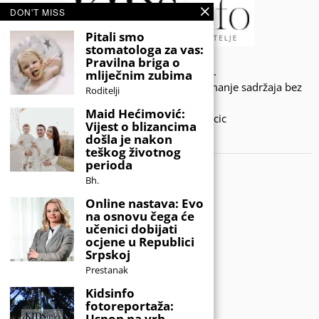
DON'T MISS
Pitali smo
stomatologa za vas:
Pravilna briga o
© 2020 - KIDSINFO.BA.
mliječnim zubima
Sva prava zadržana. Zabranjeno preuzimanje sadržaja bez
Roditelji
dozvole izdavača.
Maid Hećimović:
Developed by Amar SIjercic
Vijest o blizancima
došla je nakon
IZAŠAO JE NOVI MAGAZIN!
teškog životnog
perioda
Bh.
Online nastava: Evo
na osnovu čega će
učenici dobijati
ocjene u Republici
Srpskoj
Prestanak
Kidsinfo
fotoreportaža:
Uspon na vrh