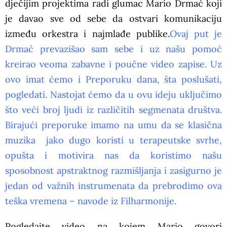
dječijim projektima radi glumac Mario Drmać koji
je davao sve od sebe da ostvari komunikaciju
između orkestra i najmlađe publike.
Ovaj put je
Drmać prevazišao sam sebe i uz našu pomoć
kreirao veoma zabavne i poučne video zapise. Uz
ovo imat ćemo i Preporuku dana, šta poslušati,
pogledati. Nastojat ćemo da u ovu ideju uključimo
što veći broj ljudi iz različitih segmenata društva.
Birajući preporuke imamo na umu da se klasična
muzika jako dugo koristi u terapeutske svrhe,
opušta i motivira nas da koristimo našu
sposobnost apstraktnog razmišljanja i zasigurno je
jedan od važnih instrumenata da prebrodimo ova
teška vremena – navode iz Filharmonije.
Pogledajte video na kojem Mario govori