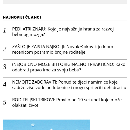
NAJNOVIJI ČLANCI
PEDIJATRI ZNAJU: Koja je najvažnija hrana za razvoj
bebinog mozga?
ZAŠTO JE ZAISTA NAJBOLJI: Novak Đoković jednom
rečenicom posramio brojne roditelje
(NE)OBIČNO MOŽE BITI ORIGINALNO I PRAKTIČNO: Kako
odabrati pravo ime za svoju bebu?
NEMOJTE ZABORAVITI: Ponudite djeci namirnice koje
sadrže više vode od lubenice i mogu spriječiti dehidraciju
RODITELJSKI TRIKOVI: Pravilo od 10 sekundi koje može
olakšati život