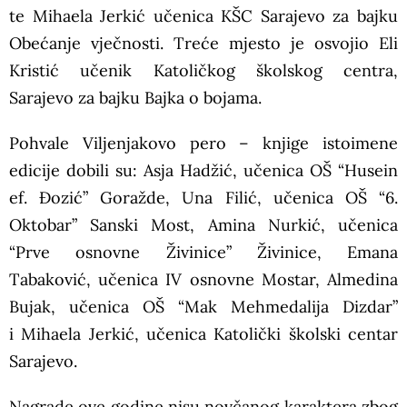
te Mihaela Jerkić učenica KŠC Sarajevo za bajku
Obećanje vječnosti. Treće mjesto je osvojio Eli
Kristić učenik Katoličkog školskog centra,
Sarajevo za bajku Bajka o bojama.
Pohvale Viljenjakovo pero – knjige istoimene
edicije dobili su: Asja Hadžić, učenica OŠ “Husein
ef. Đozić” Goražde, Una Filić, učenica OŠ “6.
Oktobar” Sanski Most, Amina Nurkić, učenica
“Prve osnovne Živinice” Živinice, Emana
Tabaković, učenica IV osnovne Mostar, Almedina
Bujak, učenica OŠ “Mak Mehmedalija Dizdar”
i Mihaela Jerkić, učenica Katolički školski centar
Sarajevo.
Nagrade ove godine nisu novčanog karaktera zbog