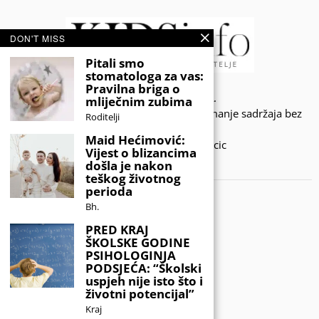
DON'T MISS
Pitali smo
stomatologa za vas:
Pravilna briga o
© 2020 - KIDSINFO.BA.
mliječnim zubima
Sva prava zadržana. Zabranjeno preuzimanje sadržaja bez
Roditelji
dozvole izdavača.
Maid Hećimović:
Developed by Amar SIjercic
Vijest o blizancima
došla je nakon
IZAŠAO JE NOVI MAGAZIN!
teškog životnog
perioda
Bh.
PRED KRAJ
ŠKOLSKE GODINE
PSIHOLOGINJA
PODSJEĆA: “Školski
uspjeh nije isto što i
životni potencijal”
Kraj