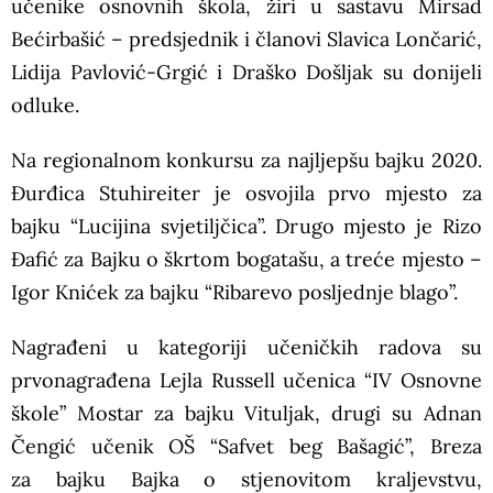
učenike osnovnih škola, žiri u sastavu Mirsad
Bećirbašić – predsjednik i članovi Slavica Lončarić,
Lidija Pavlović-Grgić i Draško Došljak su donijeli
odluke.
Na regionalnom konkursu za najljepšu bajku 2020.
Đurđica Stuhireiter je osvojila prvo mjesto za
bajku “Lucijina svjetiljčica”. Drugo mjesto je Rizo
Đafić za Bajku o škrtom bogatašu, a treće mjesto –
Igor Knićek za bajku “Ribarevo posljednje blago”.
Nagrađeni u kategoriji učeničkih radova su
prvonagrađena Lejla Russell učenica “IV Osnovne
škole” Mostar za bajku Vituljak, drugi su Adnan
Čengić učenik OŠ “Safvet beg Bašagić”, Breza
za bajku Bajka o stjenovitom kraljevstvu,