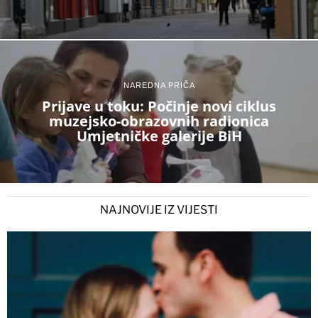
NAREDNA PRIČA
Prijave u toku: Počinje novi ciklus
muzejsko-obrazovnih radionica
Umjetničke galerije BiH
NAJNOVIJE IZ VIJESTI