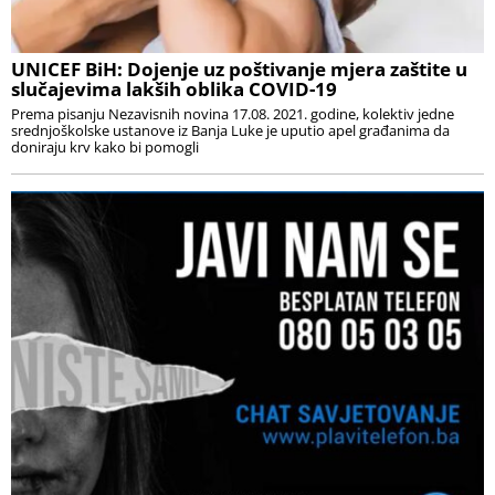
UNICEF BiH: Dojenje uz poštivanje mjera zaštite u
slučajevima lakših oblika COVID-19
Prema pisanju Nezavisnih novina 17.08. 2021. godine, kolektiv jedne
srednjoškolske ustanove iz Banja Luke je uputio apel građanima da
doniraju krv kako bi pomogli