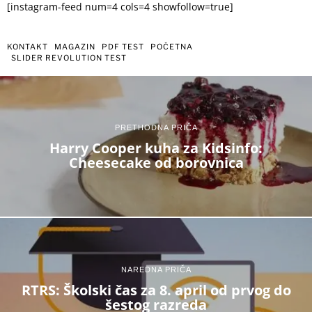
[instagram-feed num=4 cols=4 showfollow=true]
KONTAKT
MAGAZIN
PDF TEST
POČETNA
SLIDER REVOLUTION TEST
PRETHODNA PRIČA
Harry Cooper kuha za Kidsinfo:
Cheesecake od borovnica
NAREDNA PRIČA
RTRS: Školski čas za 8. april od prvog do
šestog razreda