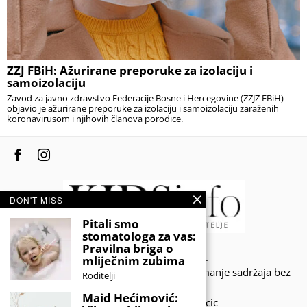
ZZJ FBiH: Ažurirane preporuke za izolaciju i
samoizolaciju
Zavod za javno zdravstvo Federacije Bosne i Hercegovine (ZZJZ FBiH)
objavio je ažurirane preporuke za izolaciju i samoizolaciju zaraženih
koronavirusom i njihovih članova porodice.
DON'T MISS
Pitali smo
stomatologa za vas:
Pravilna briga o
© 2020 - KIDSINFO.BA.
mliječnim zubima
Sva prava zadržana. Zabranjeno preuzimanje sadržaja bez
Roditelji
dozvole izdavača.
Maid Hećimović:
Developed by Amar SIjercic