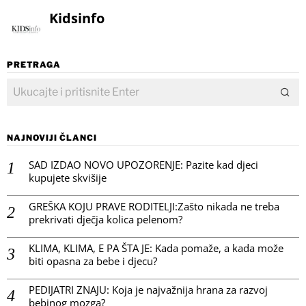
Kidsinfo
PRETRAGA
NAJNOVIJI ČLANCI
SAD IZDAO NOVO UPOZORENJE: Pazite kad djeci
kupujete skvišije
GREŠKA KOJU PRAVE RODITELJI:Zašto nikada ne treba
prekrivati dječja kolica pelenom?
KLIMA, KLIMA, E PA ŠTA JE: Kada pomaže, a kada može
biti opasna za bebe i djecu?
PEDIJATRI ZNAJU: Koja je najvažnija hrana za razvoj
bebinog mozga?