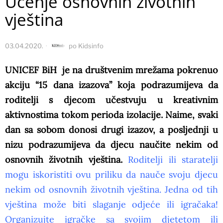
Učenje osnovnih životnih
vještina
03.04.2020.
po
Kidsinfo
UNICEF BiH je na društvenim mrežama pokrenuo
akciju “15 dana izazova” koja podrazumijeva da
roditelji s djecom učestvuju u kreativnim
aktivnostima tokom perioda izolacije. Naime, svaki
dan sa sobom donosi drugi izazov, a posljednji u
nizu podrazumijeva da djecu naučite nekim od
osnovnih životnih vještina.
Roditelji ili staratelji
mogu iskoristiti ovu priliku da nauče svoju djecu
nekim od osnovnih životnih vještina. Jedna od tih
vještina može biti slaganje odjeće ili igračaka!
Organizujte igračke sa svojim djetetom ili