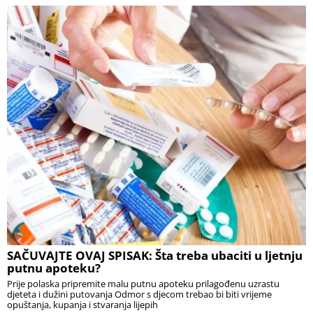
SAČUVAJTE OVAJ SPISAK: Šta treba ubaciti u ljetnju
putnu apoteku?
Prije polaska pripremite malu putnu apoteku prilagođenu uzrastu
djeteta i dužini putovanja Odmor s djecom trebao bi biti vrijeme
opuštanja, kupanja i stvaranja lijepih