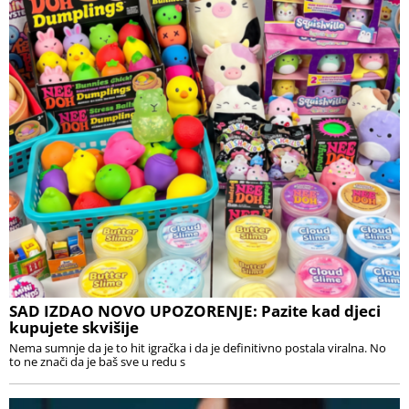
SAD IZDAO NOVO UPOZORENJE: Pazite kad djeci
kupujete skvišije
Nema sumnje da je to hit igračka i da je definitivno postala viralna. No
to ne znači da je baš sve u redu s