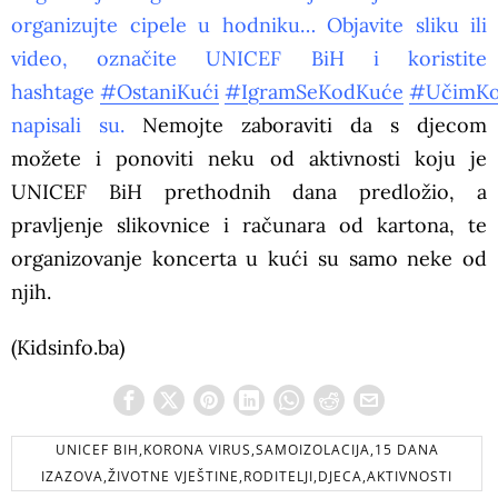
organizujte cipele u hodniku… Objavite sliku ili
video, označite UNICEF BiH i koristite
hashtage
#OstaniKući
#IgramSeKodKuće
#UčimKo
napisali su.
Nemojte zaboraviti da s djecom
možete i ponoviti neku od aktivnosti koju je
UNICEF BiH prethodnih dana predložio, a
pravljenje slikovnice i računara od kartona, te
organizovanje koncerta u kući su samo neke od
njih.
(Kidsinfo.ba)
UNICEF BIH,KORONA VIRUS,SAMOIZOLACIJA,15 DANA
IZAZOVA,ŽIVOTNE VJEŠTINE,RODITELJI,DJECA,AKTIVNOSTI