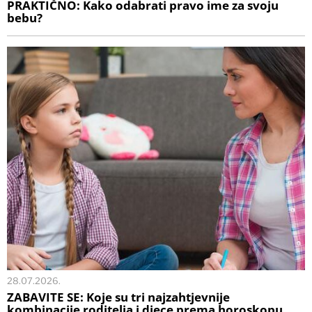
PRAKTIČNO: Kako odabrati pravo ime za svoju
bebu?
28.07.2026.
ZABAVITE SE: Koje su tri najzahtjevnije
kombinacije roditelja i djece prema horoskopu