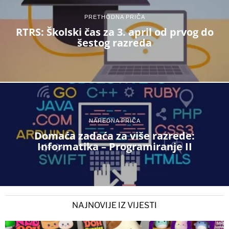
PRETHODNA PRIČA
RTRS: Školski čas za 3. april od prvog do
šestog razreda
NAREDNA PRIČA
Domaća zadaća za više razrede:
Informatika – Programiranje II
NAJNOVIJE IZ VIJESTI