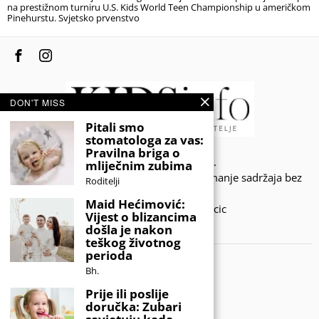
na prestižnom turniru U.S. Kids World Teen Championship u američkom
Pinehurstu. Svjetsko prvenstvo
DON'T MISS
Pitali smo
stomatologa za vas:
Pravilna briga o
© 2020 - KIDSINFO.BA.
mliječnim zubima
Sva prava zadržana. Zabranjeno preuzimanje sadržaja bez
Roditelji
dozvole izdavača.
Maid Hećimović:
Developed by Amar SIjercic
Vijest o blizancima
došla je nakon
IZAŠAO JE NOVI MAGAZIN!
teškog životnog
perioda
Bh.
Prije ili poslije
doručka: Zubari