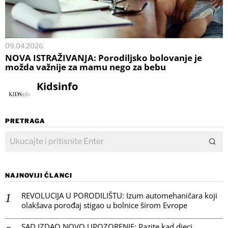
09.04.2026.
NOVA ISTRAŽIVANJA: Porodiljsko bolovanje je
možda važnije za mamu nego za bebu
Kidsinfo
PRETRAGA
NAJNOVIJI ČLANCI
REVOLUCIJA U PORODILIŠTU: Izum automehaničara koji
olakšava porođaj stigao u bolnice širom Evrope
SAD IZDAO NOVO UPOZORENJE: Pazite kad djeci