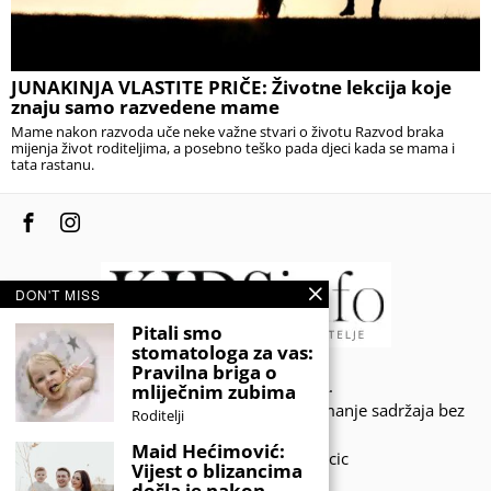
JUNAKINJA VLASTITE PRIČE: Životne lekcija koje
znaju samo razvedene mame
Mame nakon razvoda uče neke važne stvari o životu Razvod braka
mijenja život roditeljima, a posebno teško pada djeci kada se mama i
tata rastanu.
DON'T MISS
Pitali smo
stomatologa za vas:
Pravilna briga o
© 2020 - KIDSINFO.BA.
mliječnim zubima
Sva prava zadržana. Zabranjeno preuzimanje sadržaja bez
Roditelji
dozvole izdavača.
Maid Hećimović:
Developed by Amar SIjercic
Vijest o blizancima
došla je nakon