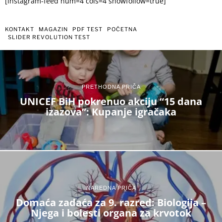
[instagram-feed num=4 cols=4 showfollow=true]
KONTAKT
MAGAZIN
PDF TEST
POČETNA
SLIDER REVOLUTION TEST
PRETHODNA PRIČA
UNICEF BiH pokrenuo akciju “15 dana
izazova”: Kupanje igračaka
NAREDNA PRIČA
Domaća zadaća za 9. razred: Biologija –
Njega i bolesti organa za krvotok