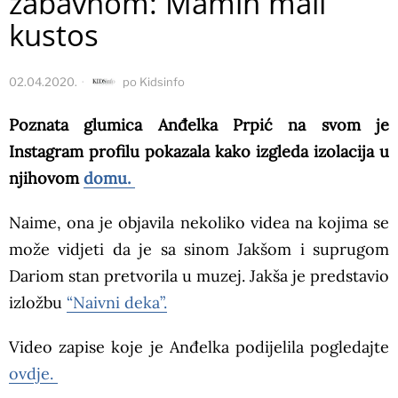
zabavnom: Mamin mali
kustos
02.04.2020.
po
Kidsinfo
Poznata glumica Anđelka Prpić na svom je
Instagram profilu pokazala kako izgleda izolacija u
njihovom
domu.
Naime, ona je objavila nekoliko videa na kojima se
može vidjeti da je sa sinom Jakšom i suprugom
Dariom stan pretvorila u muzej. Jakša je predstavio
izložbu
“Naivni deka”.
Video zapise koje je Anđelka podijelila pogledajte
ovdje.