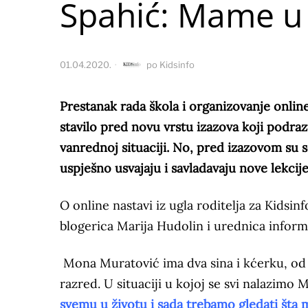
Spahić: Mame u 
01.04.2020.
po
Kidsinfo
Prestanak rada škola i organizovanje online
stavilo pred novu vrstu izazova koji podr
vanrednoj situaciji. No, pred izazovom su se 
uspješno usvajaju i savladavaju nove lekc
O online nastavi iz ugla roditelja za Kids
blogerica Marija Hudolin i urednica infor
Mona Muratović ima dva sina i kćerku, od ko
razred. U situaciji u kojoj se svi nalazimo
svemu u životu i sada trebamo gledati šta 