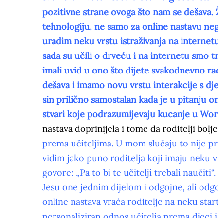
pozitivne strane ovoga što nam se dešava. Ž
tehnologiju, ne samo za online nastavu nego
uradim neku vrstu istraživanja na internetu
sada su učili o drveću i na internetu smo tra
imali uvid u ono što dijete svakodnevno rad
dešava i imamo novu vrstu interakcije s dj
sin prilično samostalan kada je u pitanju 
stvari koje podrazumijevaju kucanje u Wordu
nastava doprinijela i tome da roditelji bolj
prema učiteljima. U mom slučaju to nije p
vidim jako puno roditelja koji imaju neku v
govore: „Pa to bi te učitelji trebali naučit
Jesu one jednim dijelom i odgojne, ali odg
online nastava vraća roditelje na neku star
personaliziran odnos učitelja prema djeci i