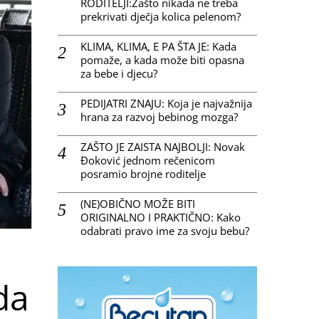
RODITELJI:Zašto nikada ne treba
prekrivati dječja kolica pelenom?
KLIMA, KLIMA, E PA ŠTA JE: Kada
pomaže, a kada može biti opasna
za bebe i djecu?
PEDIJATRI ZNAJU: Koja je najvažnija
hrana za razvoj bebinog mozga?
ZAŠTO JE ZAISTA NAJBOLJI: Novak
Đoković jednom rečenicom
posramio brojne roditelje
(NE)OBIČNO MOŽE BITI
ORIGINALNO I PRAKTIČNO: Kako
odabrati pravo ime za svoju bebu?
da