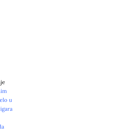
je
nim
elo u
 igara
da