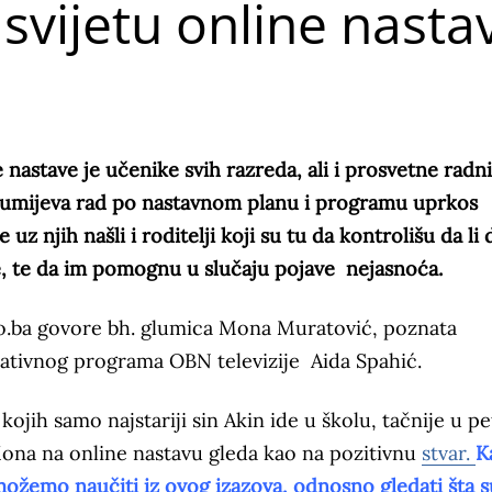
svijetu online nasta
 nastave je učenike svih razreda, ali i prosvetne radn
azumijeva rad po nastavnom planu i programu uprkos
uz njih našli i roditelji koji su tu da kontrolišu da li 
ije, te da im pomognu u slučaju pojave nejasnoća.
info.ba govore bh. glumica Mona Muratović, poznata
mativnog programa OBN televizije Aida Spahić.
jih samo najstariji sin Akin ide u školu, tačnije u pe
 Mona na online nastavu gleda kao na pozitivnu
stvar.
K
možemo naučiti iz ovog izazova, odnosno gledati šta s