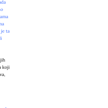
ada
no
Mama
ima
 je ta
i
jih
 koji
va,