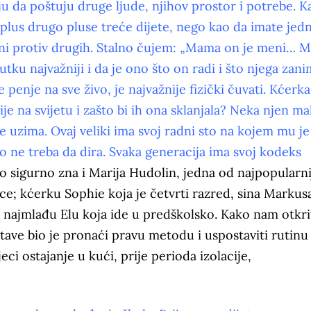
ju da poštuju druge ljude, njihov prostor i potrebe. K
 plus drugo pluse treće dijete, nego kao da imate jed
jedni protiv drugih. Stalno čujem: „Mama on je meni… 
tku najvažniji i da je ono što on radi i što njega zan
e penje na sve živo, je najvažnije fizički čuvati. Kćerka
je na svijetu i zašto bi ih ona sklanjala? Neka njen mal
ne uzima. Ovaj veliki ima svoj radni sto na kojem mu je
iko ne treba da dira. Svaka generacija ima svoj kodeks
o sigurno zna i Marija Hudolin, jedna od najpopularni
ce; kćerku Sophie koja je četvrti razred, sina Markusa
 i najmlađu Elu koja ide u predškolsko. Kako nam otkri
tave bio je pronaći pravu metodu i uspostaviti rutinu
ci ostajanje u kući, prije perioda izolacije,