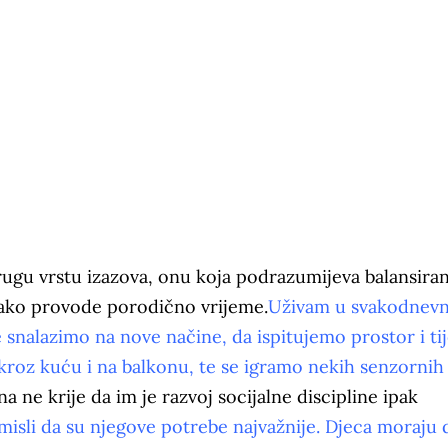
rugu vrstu izazova, onu koja podrazumijeva balansiran
kako provode porodično vrijeme.
Uživam u svakodnev
snalazimo na nove načine, da ispitujemo prostor i tij
 kroz kuću i na balkonu, te se igramo nekih senzornih
a ne krije da im je razvoj socijalne discipline ipak
misli da su njegove potrebe najvažnije. Djeca moraju 