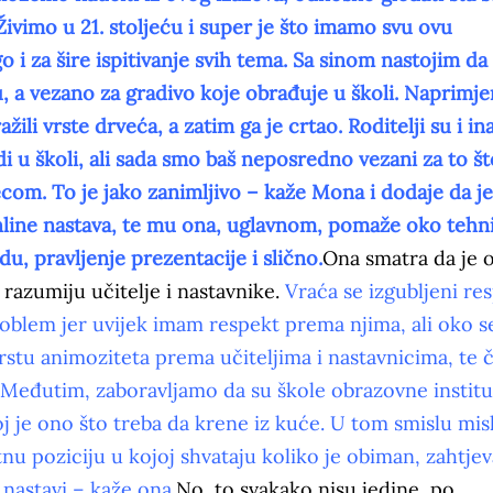
ivimo u 21. stoljeću i super je što imamo svu ovu
 i za šire ispitivanje svih tema. Sa sinom nastojim da
, a vezano za gradivo koje obrađuje u školi. Naprimje
žili vrste drveća, a zatim ga je crtao. Roditelji su i in
i u školi, ali sada smo baš neposredno vezani za to št
ecom. To je jako zanimljivo – kaže Mona i dodaje da je
online nastava, te mu ona, uglavnom, pomaže oko tehn
, pravljenje prezentacije i slično.
Ona smatra da je 
e razumiju učitelje i nastavnike.
Vraća se izgubljeni re
roblem jer uvijek imam respekt prema njima, ali oko s
rstu animoziteta prema učiteljima i nastavnicima, te 
i“. Međutim, zaboravljamo da su škole obrazovne institu
oj je ono što treba da krene iz kuće. U tom smislu mis
tnu poziciju u kojoj shvataju koliko je obiman, zahtjev
 nastavi – kaže ona.
No, to svakako nisu jedine, po