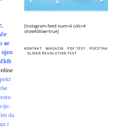
r,
[instagram-feed num=4 cols=4
showfollow=true]
ače
o se
KONTAKT
MAGAZIN
PDF TEST
POČETNA
 njen
SLIDER REVOLUTION TEST
ičkih
online
spekt
ebe
često
cije.
lim da
an i