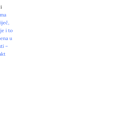
i
ima
iječ,
je i to
mena u
ti –
akt