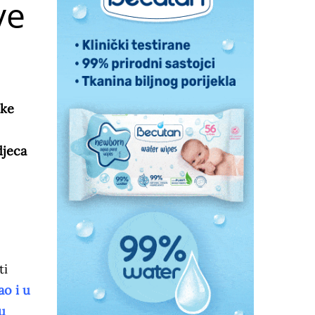
ve
ike
djeca
ti
ao i u
u