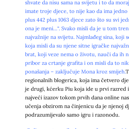
shvate da nisu sama na svijetu i to da mora
imate troje djece, to nije kao da ima jedno
plus 442 plus 1063 djece zato što su svi 
ona je meni…“. Svako misli da je u tom trenu
najvažnije na svijetu. Najmlađeg sina, koji s
koja misli da su njene sitne igračke najvažni
brat, koji veze nema o životu, nauči da ih 
pribor za crtanje grafita i on misli da to n
ponašanja – zaključuje Mona kroz smijeh.
T
regionalnih blogerica, koja ima četvero dje
je drugi, kćerku Piu koja ide u prvi razred
najveći izazov tokom prvih dana online nas
učenja obzirom na činjenicu da je njenoj dje
podrazumijevalo samo igru i razonodu.