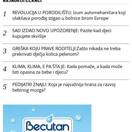
NAJNOVIJI ČLANCI
REVOLUCIJA U PORODILIŠTU: Izum automehaničara koji
olakšava porođaj stigao u bolnice širom Evrope
SAD IZDAO NOVO UPOZORENJE: Pazite kad djeci
kupujete skvišije
GREŠKA KOJU PRAVE RODITELJI:Zašto nikada ne treba
prekrivati dječja kolica pelenom?
KLIMA, KLIMA, E PA ŠTA JE: Kada pomaže, a kada može
biti opasna za bebe i djecu?
PEDIJATRI ZNAJU: Koja je najvažnija hrana za razvoj
bebinog mozga?