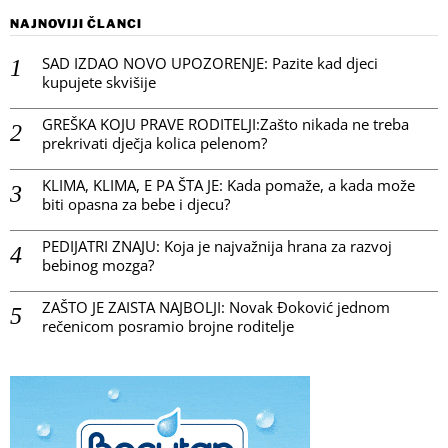
NAJNOVIJI ČLANCI
SAD IZDAO NOVO UPOZORENJE: Pazite kad djeci
kupujete skvišije
GREŠKA KOJU PRAVE RODITELJI:Zašto nikada ne treba
prekrivati dječja kolica pelenom?
KLIMA, KLIMA, E PA ŠTA JE: Kada pomaže, a kada može
biti opasna za bebe i djecu?
PEDIJATRI ZNAJU: Koja je najvažnija hrana za razvoj
bebinog mozga?
ZAŠTO JE ZAISTA NAJBOLJI: Novak Đoković jednom
rečenicom posramio brojne roditelje