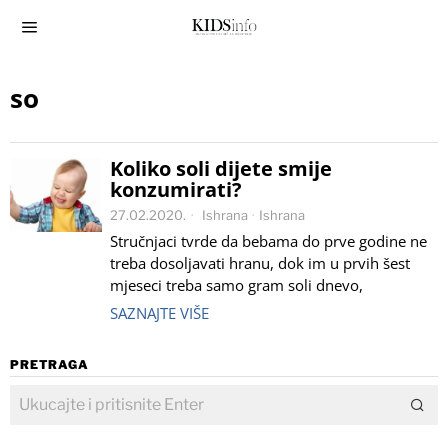
so
Koliko soli dijete smije
konzumirati?
27.02.2020.
Ishrana
·
Ishrana
Stručnjaci tvrde da bebama do prve godine ne
treba dosoljavati hranu, dok im u prvih šest
mjeseci treba samo gram soli dnevo,
SAZNAJTE VIŠE
PRETRAGA