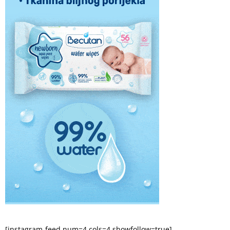
[instagram-feed num=4 cols=4 showfollow=true]