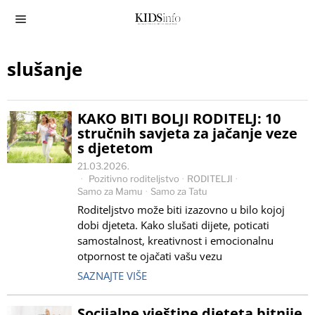
slušanje
KAKO BITI BOLJI RODITELJ: 10
stručnih savjeta za jačanje veze
s djetetom
21.03.2026.
Pozitivno roditeljstvo
·
RODITELJI
·
Samo za Mamu
·
Samo za Tatu
Roditeljstvo može biti izazovno u bilo kojoj
dobi djeteta. Kako slušati dijete, poticati
samostalnost, kreativnost i emocionalnu
otpornost te ojačati vašu vezu
SAZNAJTE VIŠE
Socijalne vještine djeteta bitnije