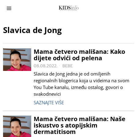
Slavica de Jong
Mama četvero mališana: Kako
dijete odvići od pelena
08.08.2022.
BEBE
Slavica de Jong jedna je od omiljenih
regionalnih blogerica koja u videima na svom
You Tube kanalu, između ostalog, govori o
svakodnevici
SAZNAJTE VIŠE
Mama četvero mališana: Naše
iskustvo s atopijskim
dermatitisom