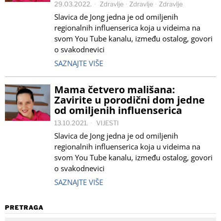
29.03.2022.
Zdravlje
·
Zdravlje
·
Zdravlje
Slavica de Jong jedna je od omiljenih
regionalnih influenserica koja u videima na
svom You Tube kanalu, između ostalog, govori
o svakodnevici
SAZNAJTE VIŠE
Mama četvero mališana:
Zavirite u porodični dom jedne
od omiljenih influenserica
13.10.2021.
VIJESTI
Slavica de Jong jedna je od omiljenih
regionalnih influenserica koja u videima na
svom You Tube kanalu, između ostalog, govori
o svakodnevici
SAZNAJTE VIŠE
PRETRAGA