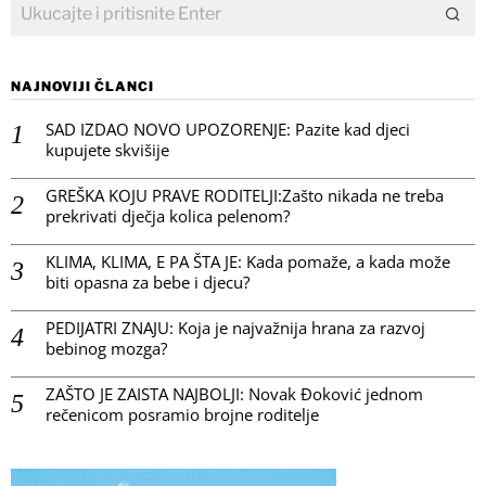
NAJNOVIJI ČLANCI
SAD IZDAO NOVO UPOZORENJE: Pazite kad djeci
kupujete skvišije
GREŠKA KOJU PRAVE RODITELJI:Zašto nikada ne treba
prekrivati dječja kolica pelenom?
KLIMA, KLIMA, E PA ŠTA JE: Kada pomaže, a kada može
biti opasna za bebe i djecu?
PEDIJATRI ZNAJU: Koja je najvažnija hrana za razvoj
bebinog mozga?
ZAŠTO JE ZAISTA NAJBOLJI: Novak Đoković jednom
rečenicom posramio brojne roditelje