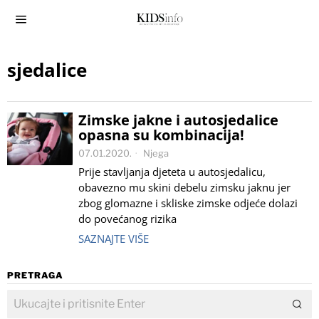
sjedalice
Zimske jakne i autosjedalice
opasna su kombinacija!
07.01.2020.
Njega
Prije stavljanja djeteta u autosjedalicu,
obavezno mu skini debelu zimsku jaknu jer
zbog glomazne i skliske zimske odjeće dolazi
do povećanog rizika
SAZNAJTE VIŠE
PRETRAGA