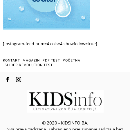
[instagram-feed num=4 cols=4 showfollow=true]
KONTAKT
MAGAZIN
PDF TEST
POČETNA
SLIDER REVOLUTION TEST
© 2020 - KIDSINFO.BA.
Sva prava zadržana. Zabranjeno preuzimanje sadržaja bez