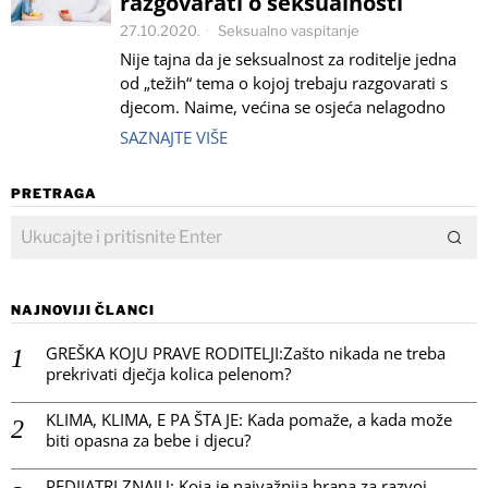
razgovarati o seksualnosti
27.10.2020.
Seksualno vaspitanje
Nije tajna da je seksualnost za roditelje jedna
od „težih“ tema o kojoj trebaju razgovarati s
djecom. Naime, većina se osjeća nelagodno
SAZNAJTE VIŠE
PRETRAGA
NAJNOVIJI ČLANCI
GREŠKA KOJU PRAVE RODITELJI:Zašto nikada ne treba
prekrivati dječja kolica pelenom?
KLIMA, KLIMA, E PA ŠTA JE: Kada pomaže, a kada može
biti opasna za bebe i djecu?
PEDIJATRI ZNAJU: Koja je najvažnija hrana za razvoj