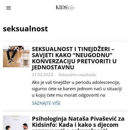
seksualnost
SEKSUALNOST I TINEJDŽERI –
SAVJETI KAKO “NEUGODNU”
KONVERZACIJU PRETVORITI U
JEDNOSTAVNU
27.02.2023.
Seksualno vaspitanje
Ako je vaš tinejdžer u periodu adolescencije,
sigurno ćete se barem jednom naći u situaciji
u kojoj ćete mu morati odgovoriti na
SAZNAJTE VIŠE
Psihologinja Nataša Pivašević za
Kidsinfo: Kada i kako s djecom