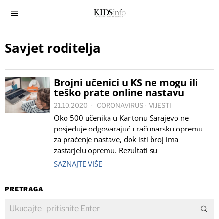
Savjet roditelja
Brojni učenici u KS ne mogu ili
teško prate online nastavu
21.10.2020.
CORONAVIRUS
·
VIJESTI
Oko 500 učenika u Kantonu Sarajevo ne
posjeduje odgovarajuću računarsku opremu
za praćenje nastave, dok isti broj ima
zastarjelu opremu. Rezultati su
SAZNAJTE VIŠE
PRETRAGA