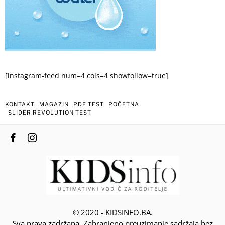
[instagram-feed num=4 cols=4 showfollow=true]
KONTAKT
MAGAZIN
PDF TEST
POČETNA
SLIDER REVOLUTION TEST
© 2020 - KIDSINFO.BA.
Sva prava zadržana. Zabranjeno preuzimanje sadržaja bez