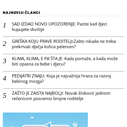
NAJNOVIJI ČLANCI
SAD IZDAO NOVO UPOZORENJE: Pazite kad djeci
kupujete skvišije
GREŠKA KOJU PRAVE RODITELJI:Zašto nikada ne treba
prekrivati dječja kolica pelenom?
KLIMA, KLIMA, E PA ŠTA JE: Kada pomaže, a kada može
biti opasna za bebe i djecu?
PEDIJATRI ZNAJU: Koja je najvažnija hrana za razvoj
bebinog mozga?
ZAŠTO JE ZAISTA NAJBOLJI: Novak Đoković jednom
rečenicom posramio brojne roditelje