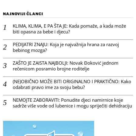
NAJNOVIJI ČLANCI
KLIMA, KLIMA, E PA ŠTA JE: Kada pomaže, a kada može
biti opasna za bebe i djecu?
PEDIJATRI ZNAJU: Koja je najvažnija hrana za razvoj
bebinog mozga?
ZAŠTO JE ZAISTA NAJBOLJI: Novak Đoković jednom
rečenicom posramio brojne roditelje
(NE)OBIČNO MOŽE BITI ORIGINALNO I PRAKTIČNO: Kako
odabrati pravo ime za svoju bebu?
NEMOJTE ZABORAVITI: Ponudite djeci namirnice koje
sadrže više vode od lubenice i mogu spriječiti dehidraciju