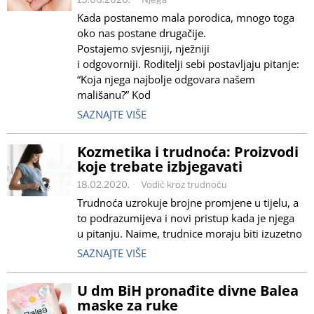
Kada postanemo mala porodica, mnogo toga
oko nas postane drugačije.
Postajemo svjesniji, nježniji
i odgovorniji. Roditelji sebi postavljaju pitanje:
“Koja njega najbolje odgovara našem
mališanu?” Kod
SAZNAJTE VIŠE
Kozmetika i trudnoća: Proizvodi
koje trebate izbjegavati
18.02.2020.
Vodič kroz trudnoću
Trudnoća uzrokuje brojne promjene u tijelu, a
to podrazumijeva i novi pristup kada je njega
u pitanju. Naime, trudnice moraju biti izuzetno
SAZNAJTE VIŠE
U dm BiH pronađite divne Balea
maske za ruke