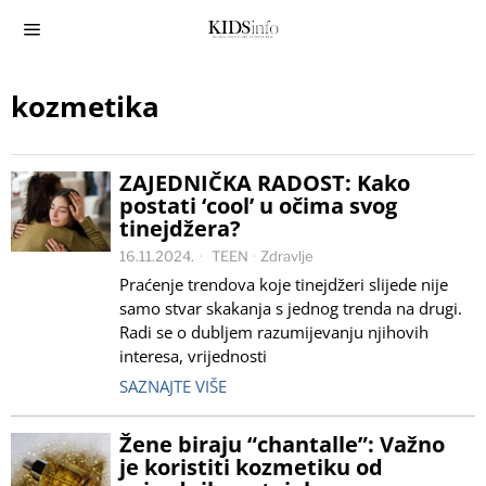
kozmetika
ZAJEDNIČKA RADOST: Kako
postati ‘cool’ u očima svog
tinejdžera?
16.11.2024.
TEEN
·
Zdravlje
Praćenje trendova koje tinejdžeri slijede nije
samo stvar skakanja s jednog trenda na drugi.
Radi se o dubljem razumijevanju njihovih
interesa, vrijednosti
SAZNAJTE VIŠE
Žene biraju “chantalle”: Važno
je koristiti kozmetiku od