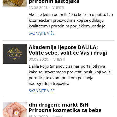
prirodnih sastojaka
23.08.2021.
VIJESTI
Ako ste jedna od onih žena koje su u potrazi za
kozmetičkim proizvodima koji se odlikuju
kvalitetom i prirodnim porijeklom, onda je
SAZNAJTE VIŠE
Akademija ljepote DALILA:
Volite sebe, volit će Vas i drugi
30.09.2020.
VIJESTI
Dalila Poljo Sinanović za naš portal otkriva
kako se istovremeno posvetiti poslu koji voliš i
porodici, te ovom prilikom poklanja
nadogradnju trepavica
SAZNAJTE VIŠE
dm drogerie markt BiH:
Prirodna kozmetika za bebe
15.06.2020.
Njega