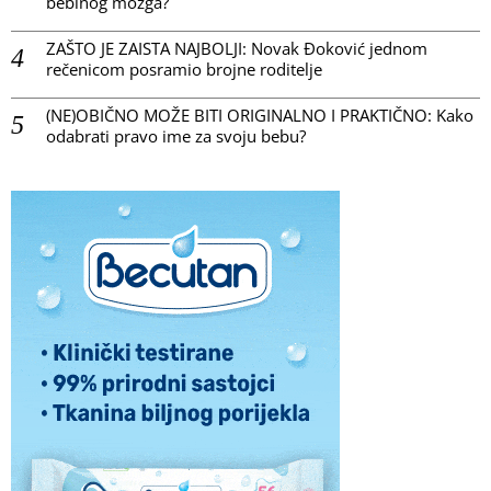
bebinog mozga?
ZAŠTO JE ZAISTA NAJBOLJI: Novak Đoković jednom
rečenicom posramio brojne roditelje
(NE)OBIČNO MOŽE BITI ORIGINALNO I PRAKTIČNO: Kako
odabrati pravo ime za svoju bebu?