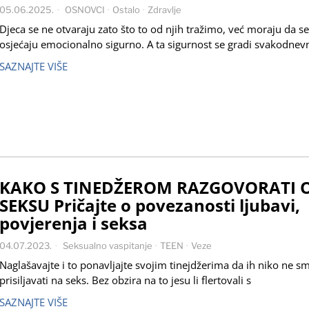
05.06.2025.
OSNOVCI
·
Ostalo
·
Zdravlje
Djeca se ne otvaraju zato što to od njih tražimo, već moraju da se
osjećaju emocionalno sigurno. A ta sigurnost se gradi svakodne
SAZNAJTE VIŠE
KAKO S TINEDŽEROM RAZGOVORATI 
SEKSU Pričajte o povezanosti ljubavi,
povjerenja i seksa
04.07.2023.
Seksualno vaspitanje
·
TEEN
·
Veze
Naglašavajte i to ponavljajte svojim tinejdžerima da ih niko ne sm
prisiljavati na seks. Bez obzira na to jesu li flertovali s
SAZNAJTE VIŠE