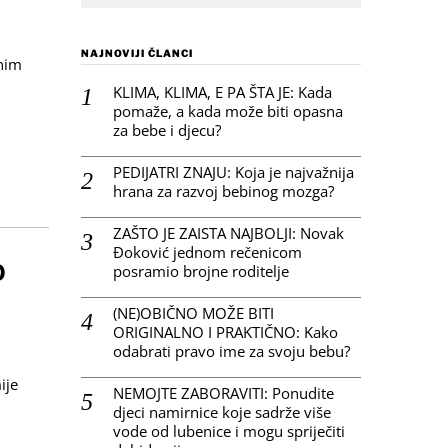
NAJNOVIJI ČLANCI
vnim
KLIMA, KLIMA, E PA ŠTA JE: Kada
pomaže, a kada može biti opasna
za bebe i djecu?
PEDIJATRI ZNAJU: Koja je najvažnija
hrana za razvoj bebinog mozga?
ZAŠTO JE ZAISTA NAJBOLJI: Novak
Đoković jednom rečenicom
O
posramio brojne roditelje
(NE)OBIČNO MOŽE BITI
ORIGINALNO I PRAKTIČNO: Kako
odabrati pravo ime za svoju bebu?
ije
NEMOJTE ZABORAVITI: Ponudite
djeci namirnice koje sadrže više
vode od lubenice i mogu spriječiti