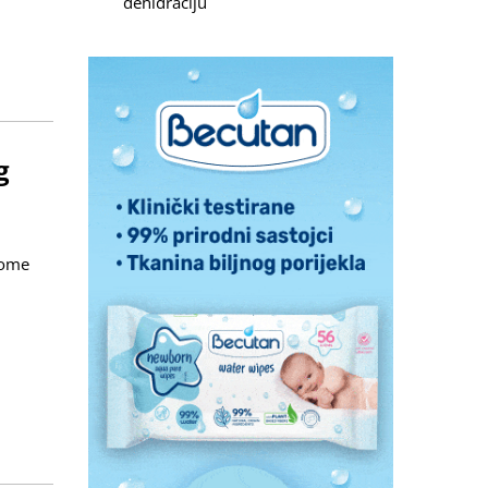
dehidraciju
g
tome