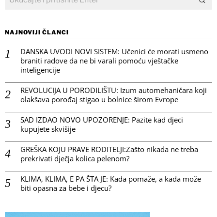
NAJNOVIJI ČLANCI
DANSKA UVODI NOVI SISTEM: Učenici će morati usmeno
braniti radove da ne bi varali pomoću vještačke
inteligencije
REVOLUCIJA U PORODILIŠTU: Izum automehaničara koji
olakšava porođaj stigao u bolnice širom Evrope
SAD IZDAO NOVO UPOZORENJE: Pazite kad djeci
kupujete skvišije
GREŠKA KOJU PRAVE RODITELJI:Zašto nikada ne treba
prekrivati dječja kolica pelenom?
KLIMA, KLIMA, E PA ŠTA JE: Kada pomaže, a kada može
biti opasna za bebe i djecu?