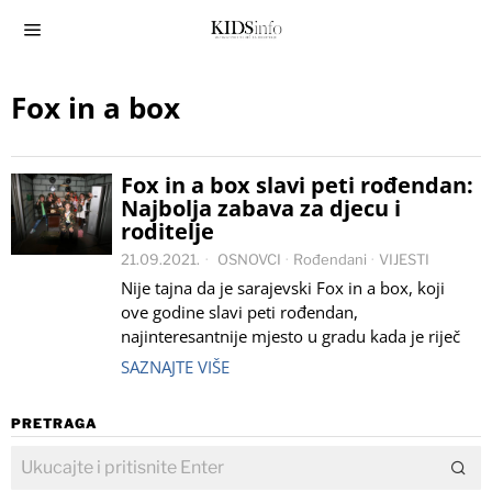
Fox in a box
Fox in a box slavi peti rođendan:
Najbolja zabava za djecu i
roditelje
21.09.2021.
OSNOVCI
·
Rođendani
·
VIJESTI
Nije tajna da je sarajevski Fox in a box, koji
ove godine slavi peti rođendan,
najinteresantnije mjesto u gradu kada je riječ
SAZNAJTE VIŠE
PRETRAGA