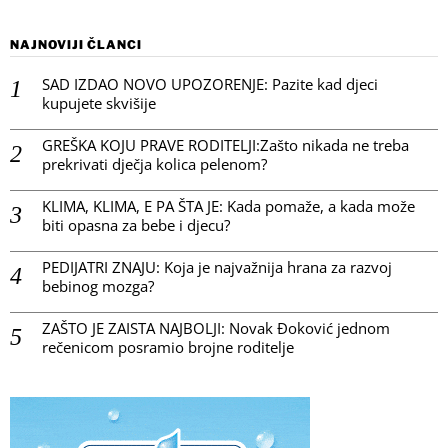
NAJNOVIJI ČLANCI
SAD IZDAO NOVO UPOZORENJE: Pazite kad djeci
kupujete skvišije
GREŠKA KOJU PRAVE RODITELJI:Zašto nikada ne treba
prekrivati dječja kolica pelenom?
KLIMA, KLIMA, E PA ŠTA JE: Kada pomaže, a kada može
biti opasna za bebe i djecu?
PEDIJATRI ZNAJU: Koja je najvažnija hrana za razvoj
bebinog mozga?
ZAŠTO JE ZAISTA NAJBOLJI: Novak Đoković jednom
rečenicom posramio brojne roditelje