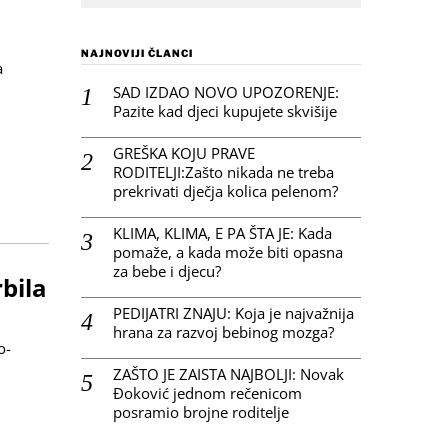
NAJNOVIJI ČLANCI
a
SAD IZDAO NOVO UPOZORENJE:
Pazite kad djeci kupujete skvišije
GREŠKA KOJU PRAVE
RODITELJI:Zašto nikada ne treba
prekrivati dječja kolica pelenom?
KLIMA, KLIMA, E PA ŠTA JE: Kada
pomaže, a kada može biti opasna
za bebe i djecu?
bila
PEDIJATRI ZNAJU: Koja je najvažnija
hrana za razvoj bebinog mozga?
o-
ZAŠTO JE ZAISTA NAJBOLJI: Novak
Đoković jednom rečenicom
posramio brojne roditelje