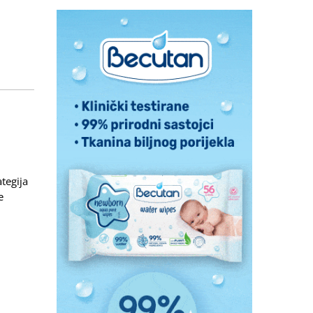
tegija
e