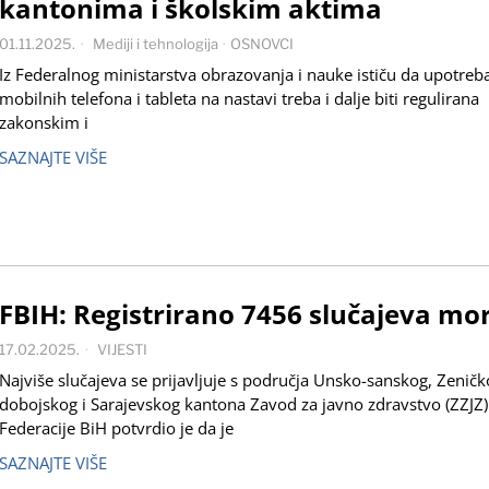
kantonima i školskim aktima
01.11.2025.
Mediji i tehnologija
·
OSNOVCI
Iz Federalnog ministarstva obrazovanja i nauke ističu da upotreb
mobilnih telefona i tableta na nastavi treba i dalje biti regulirana
zakonskim i
SAZNAJTE VIŠE
FBIH: Registrirano 7456 slučajeva mor
17.02.2025.
VIJESTI
Najviše slučajeva se prijavljuje s područja Unsko-sanskog, Zeničk
dobojskog i Sarajevskog kantona Zavod za javno zdravstvo (ZZJZ)
Federacije BiH potvrdio je da je
SAZNAJTE VIŠE