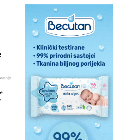
e
ovanje
·
je
e