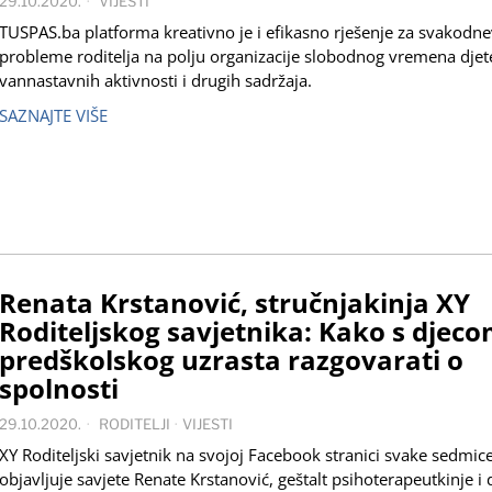
29.10.2020.
VIJESTI
TUSPAS.ba platforma kreativno je i efikasno rješenje za svakodn
probleme roditelja na polju organizacije slobodnog vremena djet
vannastavnih aktivnosti i drugih sadržaja.
SAZNAJTE VIŠE
Renata Krstanović, stručnjakinja XY
Roditeljskog savjetnika: Kako s djec
predškolskog uzrasta razgovarati o
spolnosti
29.10.2020.
RODITELJI
·
VIJESTI
XY Roditeljski savjetnik na svojoj Facebook stranici svake sedmic
objavljuje savjete Renate Krstanović, geštalt psihoterapeutkinje i d