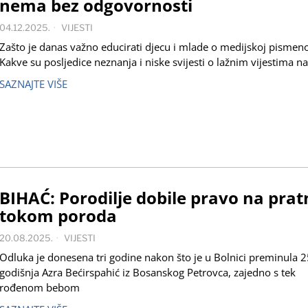
nema bez odgovornosti
04.12.2025.
VIJESTI
Zašto je danas važno educirati djecu i mlade o medijskoj pismeno
Kakve su posljedice neznanja i niske svijesti o lažnim vijestima na
SAZNAJTE VIŠE
BIHAĆ: Porodilje dobile pravo na prat
tokom poroda
20.08.2025.
VIJESTI
Odluka je donesena tri godine nakon što je u Bolnici preminula 2
godišnja Azra Bećirspahić iz Bosanskog Petrovca, zajedno s tek
rođenom bebom