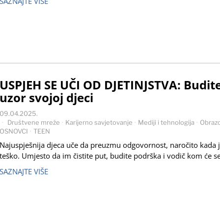
SAZNAJTE VIŠE
USPJEH SE UČI OD DJETINJSTVA: Budit
uzor svojoj djeci
09.04.2025.
Društvene mreže
·
Karijerno savjetovanje
·
Mediji i tehnologija
·
Obraz
OSNOVCI
·
TEEN
Najuspješnija djeca uče da preuzmu odgovornost, naročito kada 
teško. Umjesto da im čistite put, budite podrška i vodič kom će s
SAZNAJTE VIŠE