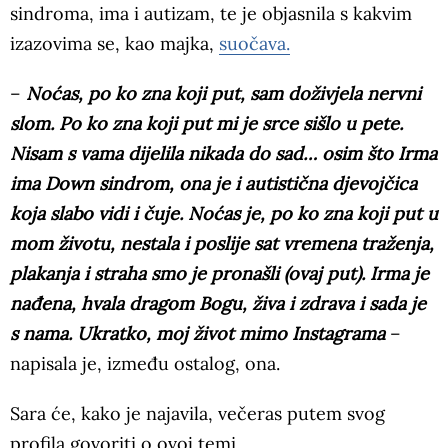
sindroma, ima i autizam, te je objasnila s kakvim
izazovima se, kao majka,
suočava.
–
Noćas, po ko zna koji put, sam doživjela nervni
slom. Po ko zna koji put mi je srce sišlo u pete.
Nisam s vama dijelila nikada do sad… osim što Irma
ima Down sindrom, ona je i autistična djevojčica
koja slabo vidi i čuje. Noćas je, po ko zna koji put u
mom životu, nestala i poslije sat vremena traženja,
plakanja i straha smo je pronašli (ovaj put). Irma je
nađena, hvala dragom Bogu, živa i zdrava i sada je
s nama. Ukratko, moj život mimo Instagrama
–
napisala je, između ostalog, ona.
Sara će, kako je najavila, večeras putem svog
profila govoriti o ovoj temi.