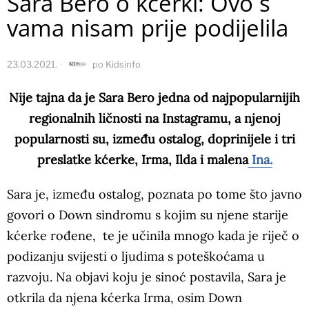
Sara Bero o kćerki: Ovo s
vama nisam prije podijelila
23.03.2021.
po
Kidsinfo
Nije tajna da je Sara Bero jedna od najpopularnijih
regionalnih ličnosti na Instagramu, a njenoj
popularnosti su, između ostalog, doprinijele i tri
preslatke kćerke, Irma, Ilda i malena
Ina.
Sara je, između ostalog, poznata po tome što javno
govori o Down sindromu s kojim su njene starije
kćerke rođene, te je učinila mnogo kada je riječ o
podizanju svijesti o ljudima s poteškoćama u
razvoju. Na objavi koju je sinoć postavila, Sara je
otkrila da njena kćerka Irma, osim Down