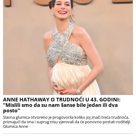
ANNE HATHAWAY O TRUDNOĆI U 43. GODINI:
“Mislili smo da su nam šanse bile jedan ili dva
posto”
Slavna glumica otvoreno je progovorila koliko joj znači treća trudnoća,
priznajući da ona i suprug nisu vjerovali da će ponovno postati roditelji.
Glumica Anne