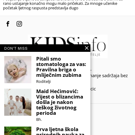
rano ustajanje konačno mogu malo pričekati. Za mnoge učenike
početak ljetnog raspusta predstavlja dugo
DON'T MISS
Pitali smo
stomatologa za vas:
© 2020 - KIDSINFO.BA.
Pravilna briga o
mliječnim zubima
Sva prava zadržana. Zabranjeno preuzimanje sadržaja bez
Roditelji
dozvole izdavača.
Developed by Amar SIjercic
Maid Hećimović:
Vijest o blizancima
IZAŠAO JE NOVI MAGAZIN!
došla je nakon
teškog životnog
perioda
Bh.
Prva ljetna škola
prirodnih nauka za