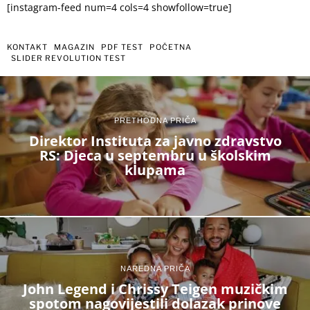
[instagram-feed num=4 cols=4 showfollow=true]
KONTAKT
MAGAZIN
PDF TEST
POČETNA
SLIDER REVOLUTION TEST
PRETHODNA PRIČA
Direktor Instituta za javno zdravstvo
RS: Djeca u septembru u školskim
klupama
NAREDNA PRIČA
John Legend i Chrissy Teigen muzičkim
spotom nagovijestili dolazak prinove