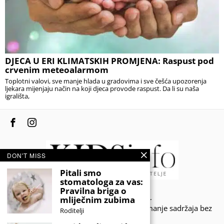
DJECA U ERI KLIMATSKIH PROMJENA: Raspust pod
crvenim meteoalarmom
Toplotni valovi, sve manje hlada u gradovima i sve češća upozorenja
ljekara mijenjaju način na koji djeca provode raspust. Da li su naša
igrališta,
DON'T MISS
Pitali smo
stomatologa za vas:
Pravilna briga o
© 2020 - KIDSINFO.BA.
mliječnim zubima
Sva prava zadržana. Zabranjeno preuzimanje sadržaja bez
Roditelji
dozvole izdavača.