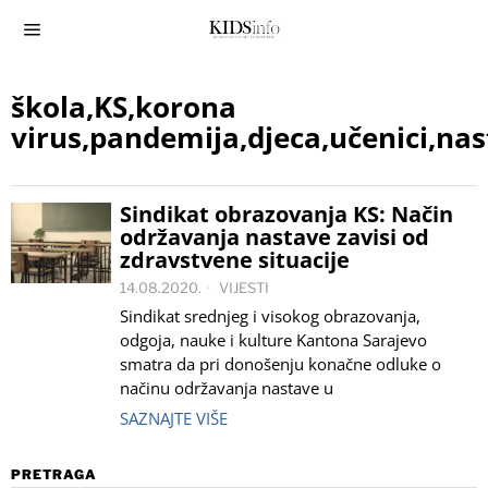
škola,KS,korona
virus,pandemija,djeca,učenici,nast
Sindikat obrazovanja KS: Način
održavanja nastave zavisi od
zdravstvene situacije
14.08.2020.
VIJESTI
Sindikat srednjeg i visokog obrazovanja,
odgoja, nauke i kulture Kantona Sarajevo
smatra da pri donošenju konačne odluke o
načinu održavanja nastave u
SAZNAJTE VIŠE
PRETRAGA