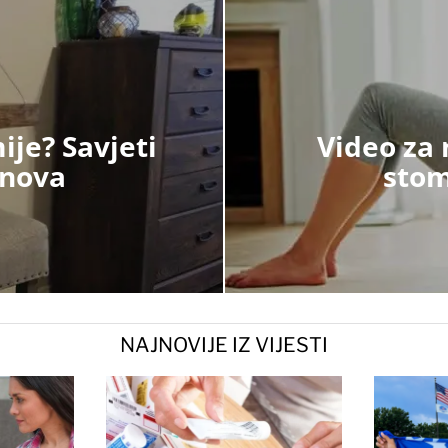
je? Savjeti
Video za
snova
stom
NAJNOVIJE IZ VIJESTI