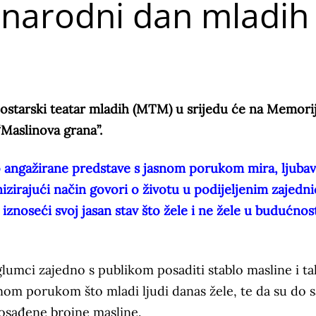
unarodni dan mladih
starski teatar mladih (MTM) u srijedu će na Memorij
“Maslinova grana”.
 angažirane predstave s jasnom porukom mira, ljubavi
onizirajući način govori o životu u podijeljenim zajed
 i iznoseći svoj jasan stav što žele i ne žele u budućnos
lumci zajedno s publikom posaditi stablo masline i ta
snom porukom što mladi ljudi danas žele, te da su do 
osađene brojne masline.