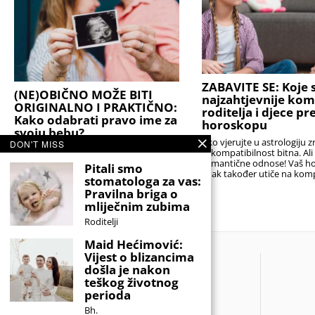
ZABAVITE SE: Koje s
(NE)OBIČNO MOŽE BITI
najzahtjevnije kom
ORIGINALNO I PRAKTIČNO:
roditelja i djece p
Kako odabrati pravo ime za
horoskopu
svoju bebu?
Ako vjerujte u astrologiju z
DON'T MISS
Stručnjaci podsjećaju da je najbolji izbor
je kompatibilnost bitna. Al
onaj koji će djetetu biti prednost, a ne
romantične odnose! Vaš h
Pitali smo
teret. Idealno ime nije nužno ono koje
znak također utiče na komp
stomatologa za vas:
nitko drugi nema,
sa
Pravilna briga o
mliječnim zubima
Roditelji
Maid Hećimović:
Vijest o blizancima
došla je nakon
teškog životnog
perioda
Bh.