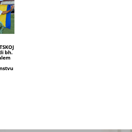
TSKOJ
i bh.
ralem
nstvu