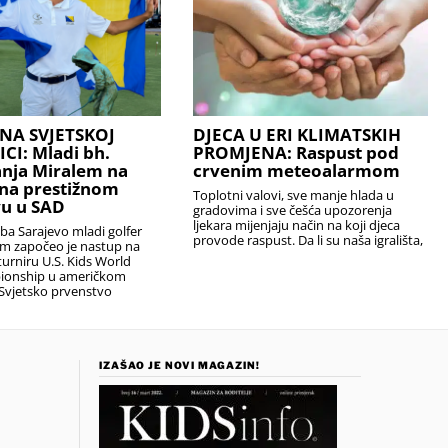
NA SVJETSKOJ
DJECA U ERI KLIMATSKIH
I: Mladi bh.
PROMJENA: Raspust pod
anja Miralem na
crvenim meteoalarmom
na prestižnom
Toplotni valovi, sve manje hlada u
u u SAD
gradovima i sve češća upozorenja
ljekara mijenjaju način na koji djeca
uba Sarajevo mladi golfer
provode raspust. Da li su naša igrališta,
em započeo je nastup na
urniru U.S. Kids World
ionship u američkom
Svjetsko prvenstvo
IZAŠAO JE NOVI MAGAZIN!