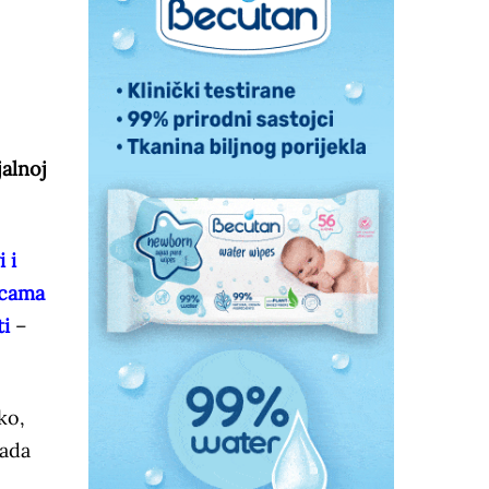
alnoj
 i
nicama
ti
–
ko,
sada