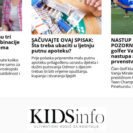
u tri
SAČUVAJTE OVAJ SPISAK:
NASTUP 
binacije
Šta treba ubaciti u ljetnju
POZORNIC
rema
putnu apoteku?
golfer V
nastupa 
Prije polaska pripremite malu putnu
nate koliko
prvenstv
apoteku prilagođenu uzrastu djeteta i
i ne samo za
dužini putovanja Odmor s djecom
Član Golf kl
oroskopski
trebao bi biti vrijeme opuštanja,
Vanja Miral
atibilnost i
kupanja i stvaranja lijepih
prestižnom t
Teen Champ
Pinehurstu. 