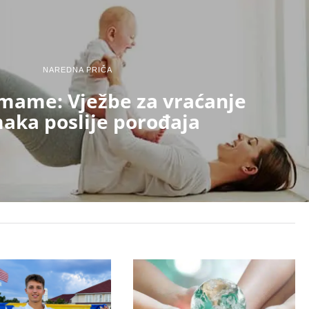
NAREDNA PRIČA
 mame: Vježbe za vraćanje
aka poslije porođaja