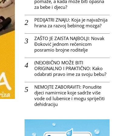
pomaže, a kada može biti opasna
za bebe i djecu?
PEDIJATRI ZNAJU: Koja je najvažnija
hrana za razvoj bebinog mozga?
ZAŠTO JE ZAISTA NAJBOLJI: Novak
Đoković jednom rečenicom
posramio brojne roditelje
(NE)OBIČNO MOŽE BITI
ORIGINALNO I PRAKTIČNO: Kako
odabrati pravo ime za svoju bebu?
NEMOJTE ZABORAVITI: Ponudite
djeci namirnice koje sadrže više
vode od lubenice i mogu spriječiti
dehidraciju