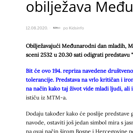
obilježava Međ
12.08.2020.
po
Kidsinfo
Obilježavajući Međunarodni dan mladih, Mo
sceni 2532 u 20.30 sati odigrati predstavu 
Bit će ovo 194. repriza navedene društveno
tolerancije. Predstava na vrlo kritičan i ir
na način kako taj život vide mladi ljudi, ali
ističu iz MTM-a.
Dodaju također kako će poslije predstave g
navode, ostaviti još jedan simbol mira s ja
na ovaj način širom Bosne i Hercegovine p