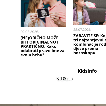
28.07.2026.
02.08.2026.
ZABAVITE SE: Ko
(NE)OBIČNO MOŽE
tri najzahtjevnij
BITI ORIGINALNO I
kombinacije rodi
PRAKTIČNO: Kako
djece prema
odabrati pravo ime za
horoskopu
svoju bebu?
Kidsinfo