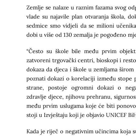
Zemlje se nalaze u raznim fazama svog o
vlade su najavile plan otvaranja škola, d
sedmice smo vidjeli da se milioni učenik
dobi u više od 130 zemalja je pogođeno mj
“Često su škole bile među prvim objekt
zatvoreni trgovački centri, bioskopi i rest
dokaza da djeca i škole u zemljama širom s
poznati dokazi o korelaciji između stope p
strane, postoje ogromni dokazi o nega
zdravlje djece, njihovu prehranu, sigurnos
među prvim uslugama koje će biti ponovo
stoji u Izvještaju koji je objavio UNICEF BiH
Kada je riječ o negativnim učincima koja s