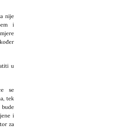
a nije
jem i
 mjere
akođer
titi u
će se
a, tek
e bude
jene i
tor za