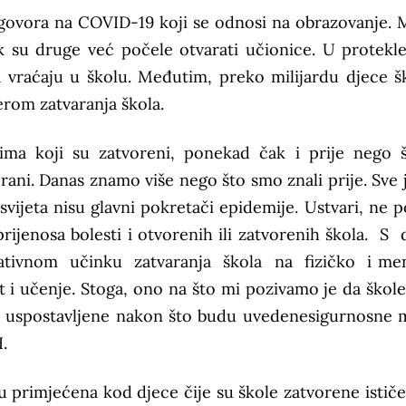
dgovora na COVID-19 koji se odnosi na obrazovanje.
ok su druge već počele otvarati učionice. U protekle
a vraćaju u školu. Međutim, preko milijardu djece š
erom zatvaranja škola.
ima koji su zatvoreni, ponekad čak i prije nego 
orani. Danas znamo više nego što smo znali prije. Sve j
vijeta nisu glavni pokretači epidemije. Ustvari, ne p
rijenosa bolesti i otvorenih ili zatvorenih škola. S
tivnom učinku zatvaranja škola na fizičko i me
t i učenje. Stoga, ono na što mi pozivamo je da škol
 uspostavljene nakon što budu uvedenesigurnosne m
.
u primjećena kod djece čije su škole zatvorene ističe