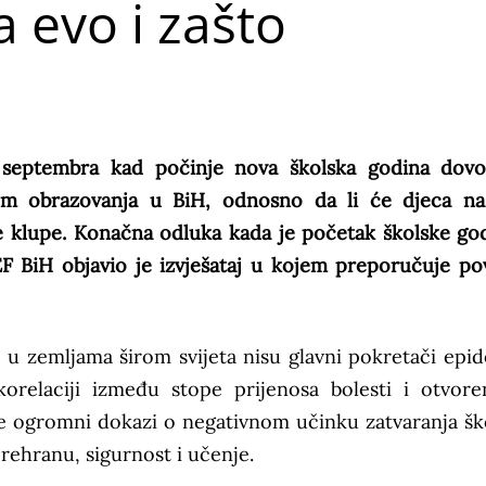
 evo i zašto
a septembra kad počinje nova školska godina dov
kom obrazovanja u BiH, odnosno da li će djeca nas
ske klupe. Konačna odluka kada je početak školske go
EF BiH objavio je izvješataj u kojem preporučuje po
e u zemljama širom svijeta nisu glavni pokretači epid
relaciji između stope prijenosa bolesti i otvoren
je ogromni dokazi o negativnom učinku zatvaranja šk
prehranu, sigurnost i učenje.