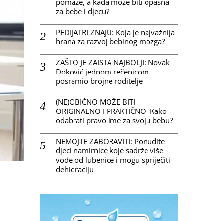
pomaže, a kada može biti opasna
za bebe i djecu?
PEDIJATRI ZNAJU: Koja je najvažnija
hrana za razvoj bebinog mozga?
ZAŠTO JE ZAISTA NAJBOLJI: Novak
Đoković jednom rečenicom
posramio brojne roditelje
(NE)OBIČNO MOŽE BITI
ORIGINALNO I PRAKTIČNO: Kako
odabrati pravo ime za svoju bebu?
NEMOJTE ZABORAVITI: Ponudite
djeci namirnice koje sadrže više
vode od lubenice i mogu spriječiti
dehidraciju