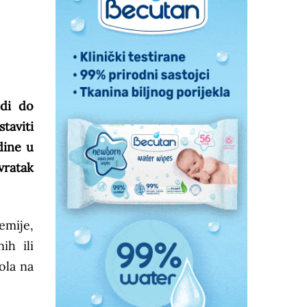
odi do
taviti
dine u
vratak
emije,
ih ili
ola na