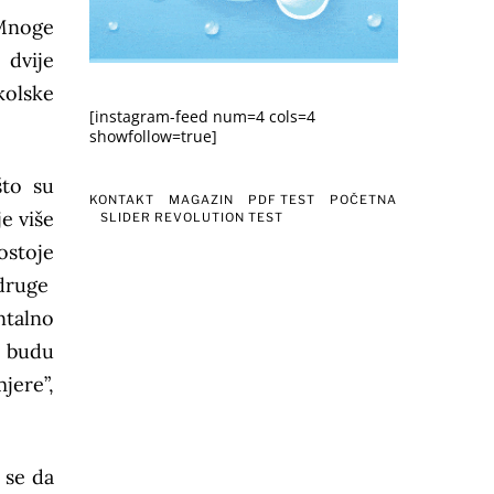
 Mnoge
 dvije
kolske
[instagram-feed num=4 cols=4
showfollow=true]
što su
KONTAKT
MAGAZIN
PDF TEST
POČETNA
e više
SLIDER REVOLUTION TEST
ostoje
 druge
ntalno
e budu
jere”,
 se da