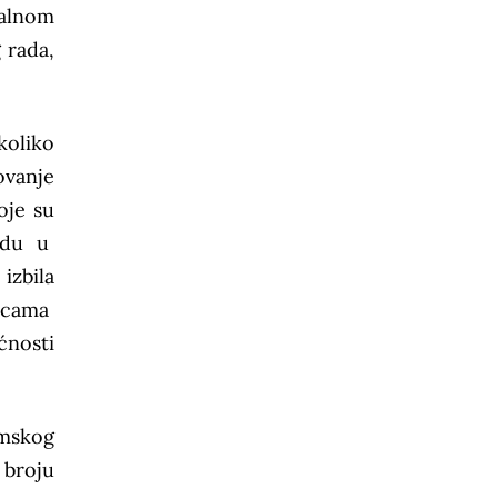
ualnom
 rada,
koliko
ovanje
oje su
 idu u
izbila
čicama
ćnosti
mskog
broju