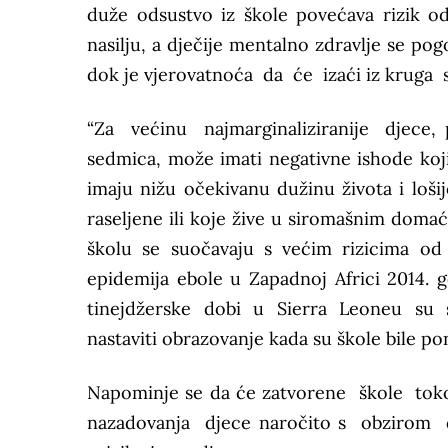
duže odsustvo iz škole povećava rizik o
nasilju, a dječije mentalno zdravlje se po
dok je vjerovatnoća da će izaći iz kruga
“Za većinu najmarginaliziranije djece, p
sedmica, može imati negativne ishode koji 
imaju nižu očekivanu dužinu života i loši
raseljene ili koje žive u siromašnim doma
školu se suočavaju s većim rizicima od sek
epidemija ebole u Zapadnoj Africi 2014
tinejdžerske dobi u Sierra Leoneu su se
nastaviti obrazovanje kada su škole bile po
Napominje se da će zatvorene škole t
nazadovanja djece naročito s obziro