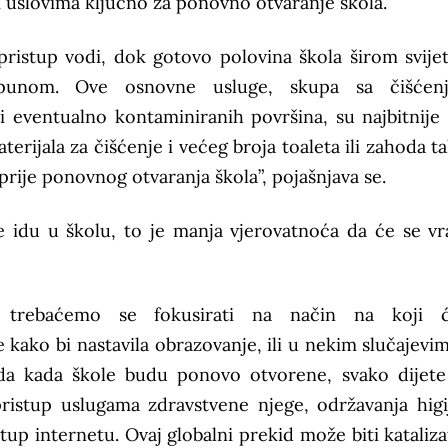
m uslovima ključno za ponovno otvaranje škola.
pristup vodi, dok gotovo polovina škola širom svijet
punom. Ove osnovne usluge, skupa sa čišćen
 i eventualno kontaminiranih površina, su najbitnije
erijala za čišćenje i većeg broja toaleta ili zahoda t
rije ponovnog otvaranja škola”, pojašnjava se.
 idu u školu, to je manja vjerovatnoća da će se vra
 trebaćemo se fokusirati na način na koji 
e kako bi nastavila obrazovanje, ili u nekim slučajevim
a kada škole budu ponovo otvorene, svako dijet
pristup uslugama zdravstvene njege, održavanja higi
stup internetu. Ovaj globalni prekid može biti kataliza