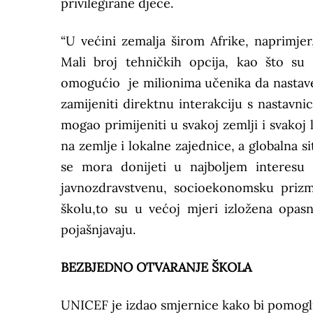
privilegirane djece.
“U većini zemalja širom Afrike, naprimje
Mali broj tehničkih opcija, kao što su n
omogućio je milionima učenika da nastave
zamijeniti direktnu interakciju s nastavni
mogao primijeniti u svakoj zemlji i svakoj
na zemlje i lokalne zajednice, a globalna 
se mora donijeti u najboljem interesu 
javnozdravstvenu, socioekonomsku priz
školu,to su u većoj mjeri izložena opas
pojašnjavaju.
BEZBJEDNO OTVARANJE ŠKOLA
UNICEF je izdao smjernice kako bi pomogli