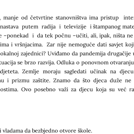
r, manje od četvrtine stanovništva ima pristup inte
astava putem radija i televizije i štampanog mater
 –ponekad i da tek počnu –učiti, ali, ipak, ništa n
cima i vršnjacima. Zar nije nemoguće dati savjet koji
 lokalnoj zajednici? Uviđamo da pandemija drugačije 
situacija se brzo razvija. Odluka o ponovnom otvaranju
djeteta. Zemlje moraju sagledati učinak na djec
mu i prizmu zaštite. Znamo da što djeca duže ne
nostima. Ovo posebno važi za djecu koja su već ran
 vladama da bezbjedno otvore škole.