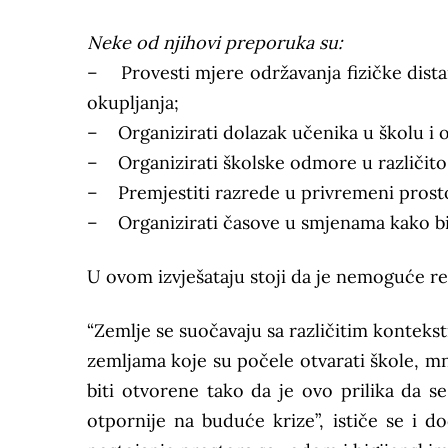
Neke od njihovi preporuka su:
– Provesti mjere održavanja fizičke distan
okupljanja;
– Organizirati dolazak učenika u školu i od
– Organizirati školske odmore u različito
– Premjestiti razrede u privremeni prostor
– Organizirati časove u smjenama kako bi s
U ovom izvješataju stoji da je nemoguće re
“Zemlje se suočavaju sa različitim konteks
zemljama koje su počele otvarati škole, mn
biti otvorene tako da je ovo prilika da s
otpornije na buduće krize”, ističe se i 