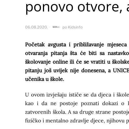
ponovo otvore, a
06.08.2020.
po
Kidsinfo
Početak avgusta i približavanje mjesec
otvaranja pitanja šta će biti sa nastav
školovanje online ili će se vratiti u škol
pitanju još uvijek nije donesena, a UNIC
učenika u škole.
U ovom izvješaju ističe se da djeca i škol
kao i da ne postoje poznati dokazi o ko
zatvorenih škola. A sa druge strane posto
fizičko i mentalno zdravlje djece, njihovu 