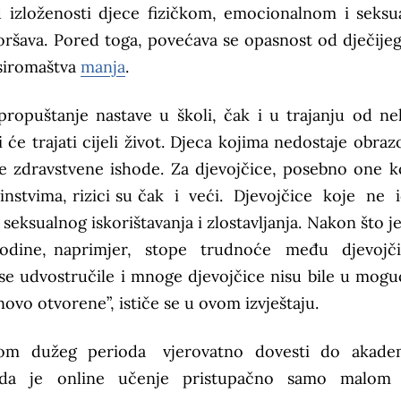
d izloženosti djece fizičkom, emocionalnom i seks
goršava. Pored toga, povećava se opasnost od dječijeg
 siromaštva
manja
.
ropuštanje nastave u školi, čak i u trajanju od ne
će trajati cijeli život. Djeca kojima nedostaje obraz
je zdravstvene ishode. Za djevojčice, posebno one k
ćinstvima, rizici su čak i veći. Djevojčice koje ne
sualnog iskorištavanja i zlostavljanja. Nakon što je 
. godine, naprimjer, stope trudnoće među djevoj
 udvostručile i mnoge djevojčice nisu bile u mogu
novo otvorene”, ističe se u ovom izvještaju.
okom dužeg perioda vjerovatno dovesti do akade
m da je online učenje pristupačno samo malom 