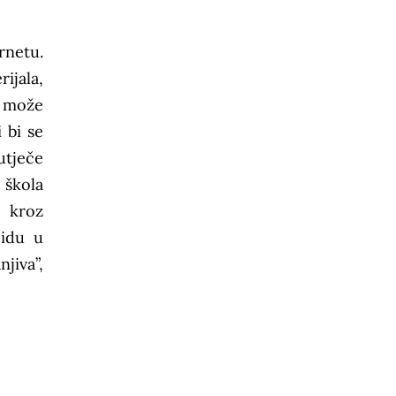
rnetu.
ijala,
e može
 bi se
utječe
 škola
u kroz
 idu u
jiva”,