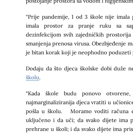
postojanje prostora sa vodom i higijenski
“Prije pandemije, 1 od 3 škole nije imala 
imala prostor za pranje ruku sa sa
dezinfekcijom svih zajedničkih prostorija
smanjenja prenosa virusa. Obezbjeđenje mat
je bitan korak koji je neophodno poduzeti p
Dodaju da što djeca školske dobi duže ne
školu
.
“Kada škole budu ponovo otvorene,
najmarginaliziranija djeca vratiti u učionic
pošla u školu. Moramo voditi računa d
uključeno i da uči; da svako dijete ima 
prehrane u školi; i da svako dijete ima pri