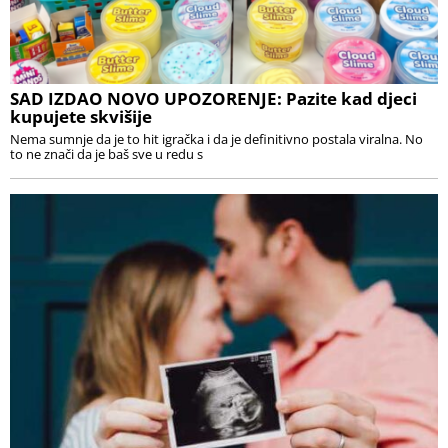
SAD IZDAO NOVO UPOZORENJE: Pazite kad djeci
kupujete skvišije
Nema sumnje da je to hit igračka i da je definitivno postala viralna. No
to ne znači da je baš sve u redu s