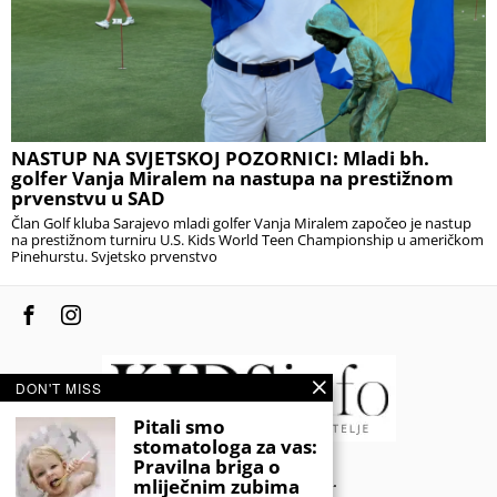
NASTUP NA SVJETSKOJ POZORNICI: Mladi bh.
golfer Vanja Miralem na nastupa na prestižnom
prvenstvu u SAD
Član Golf kluba Sarajevo mladi golfer Vanja Miralem započeo je nastup
na prestižnom turniru U.S. Kids World Teen Championship u američkom
Pinehurstu. Svjetsko prvenstvo
DON'T MISS
Pitali smo
stomatologa za vas:
Pravilna briga o
© 2020 - KIDSINFO.BA.
mliječnim zubima