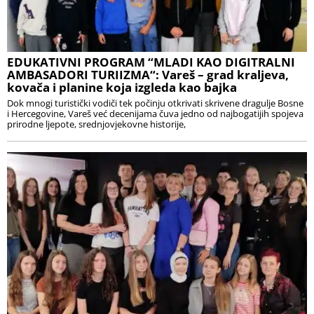
EDUKATIVNI PROGRAM “MLADI KAO DIGITRALNI
AMBASADORI TURIIZMA“: Vareš – grad kraljeva,
kovača i planine koja izgleda kao bajka
Dok mnogi turistički vodiči tek počinju otkrivati skrivene dragulje Bosne
i Hercegovine, Vareš već decenijama čuva jedno od najbogatijih spojeva
prirodne ljepote, srednjovjekovne historije,