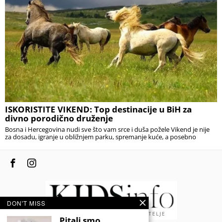
ISKORISTITE VIKEND: Top destinacije u BiH za
divno porodično druženje
Bosna i Hercegovina nudi sve što vam srce i duša požele Vikend je nije
za dosadu, igranje u obližnjem parku, spremanje kuće, a posebno
DON'T MISS
Pitali smo