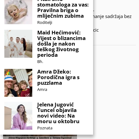
stomatologa za vas:
© 2020 - KIDSINFO.BA.
Pravilna briga o
mliječnim zubima
Sva prava zadržana. Zabranjeno preuzimanje sadržaja bez
Roditelji
dozvole izdavača.
Developed by Amar SIjercic
Maid Hećimović:
Vijest o blizancima
IZAŠAO JE NOVI MAGAZIN!
došla je nakon
teškog životnog
perioda
Bh.
Amra Džeko:
Porodična igra s
puzzlama
Amra
Jelena Jugović
Tuncel objavila
novi video: Na
moru u oktobru
Poznata