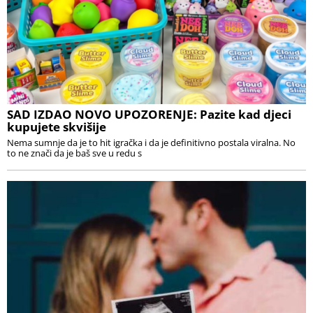
SAD IZDAO NOVO UPOZORENJE: Pazite kad djeci
kupujete skvišije
Nema sumnje da je to hit igračka i da je definitivno postala viralna. No
to ne znači da je baš sve u redu s