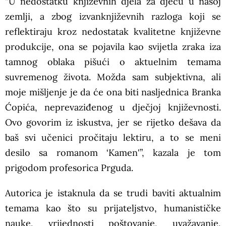
“U nedostatku književnih djela za djecu u našoj
zemlji, a zbog izvanknjiževnih razloga koji se
reflektiraju kroz nedostatak kvalitetne književne
produkcije, ona se pojavila kao svijetla zraka iza
tamnog oblaka pišući o aktuelnim temama
suvremenog života. Možda sam subjektivna, ali
moje mišljenje je da će ona biti nasljednica Branka
Ćopića, neprevaziđenog u dječjoj književnosti.
Ovo govorim iz iskustva, jer se rijetko dešava da
baš svi učenici pročitaju lektiru, a to se meni
desilo sa romanom ‘Kamen'”, kazala je tom
prigodom profesorica Prguda.
Autorica je istaknula da se trudi baviti aktualnim
temama kao što su prijateljstvo, humanističke
nauke, vrijednosti poštovanje, uvažavanje,