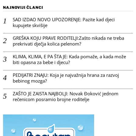
NAJNOVIJI ČLANCI
SAD IZDAO NOVO UPOZORENJE: Pazite kad djeci
kupujete skvišije
GREŠKA KOJU PRAVE RODITELJI:Zašto nikada ne treba
prekrivati dječja kolica pelenom?
KLIMA, KLIMA, E PA ŠTA JE: Kada pomaže, a kada može
biti opasna za bebe i djecu?
PEDIJATRI ZNAJU: Koja je najvažnija hrana za razvoj
bebinog mozga?
ZAŠTO JE ZAISTA NAJBOLJI: Novak Đoković jednom
rečenicom posramio brojne roditelje