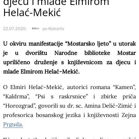
djecu i mlade Elmirom
Helać-Mekić
22.07.2020.
po
Kidsinfo
U okviru manifestacije “Mostarsko ljeto” u utorak
je u dvorištu Narodne biblioteke Mostar
upriličeno druženje s književnicom za djecu i
mlade Elmirom Helać-Mekić.
O Elmiri Helać-Mekić, autorici romana “Kamen”,
“Kaldrma”, “Psi s raskrsnice” i zbirke priča
“Horozgrad”, govorili su dr. sc. Amina Delić-Zimić i
profesorica bosanskog jezika i književnosti Zejna
Prguda.