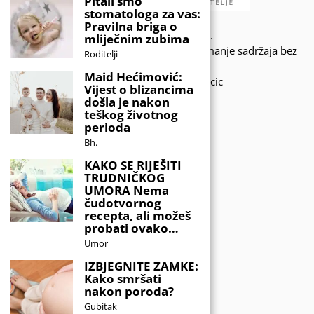
Pitali smo
stomatologa za vas:
Pravilna briga o
© 2020 - KIDSINFO.BA.
mliječnim zubima
Sva prava zadržana. Zabranjeno preuzimanje sadržaja bez
Roditelji
dozvole izdavača.
Maid Hećimović:
Developed by Amar SIjercic
Vijest o blizancima
došla je nakon
IZAŠAO JE NOVI MAGAZIN!
teškog životnog
perioda
Bh.
KAKO SE RIJEŠITI
TRUDNIČKOG
UMORA Nema
čudotvornog
recepta, ali možeš
probati ovako…
Umor
IZBJEGNITE ZAMKE:
Kako smršati
nakon poroda?
Gubitak