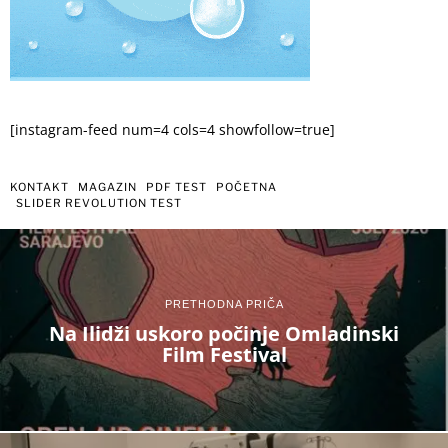
[instagram-feed num=4 cols=4 showfollow=true]
KONTAKT
MAGAZIN
PDF TEST
POČETNA
SLIDER REVOLUTION TEST
PRETHODNA PRIČA
Na Ilidži uskoro počinje Omladinski
Film Festival