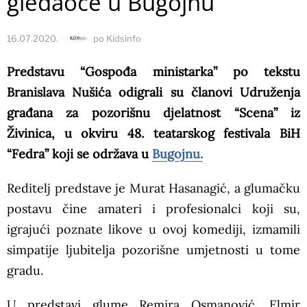
gledaoce u Bugojnu
16.07.2020.
po
Kidsinfo
Predstavu “Gospođa ministarka” po tekstu
Branislava Nušića odigrali su članovi Udruženja
građana za pozorišnu djelatnost “Scena” iz
Živinica, u okviru 48. teatarskog festivala BiH
“Fedra” koji se održava u
Bugojnu.
Reditelj predstave je Murat Hasanagić, a glumačku
postavu čine amateri i profesionalci koji su,
igrajući poznate likove u ovoj komediji, izmamili
simpatije ljubitelja pozorišne umjetnosti u tome
gradu.
U predstavi glume Remira Osmanović, Elmir