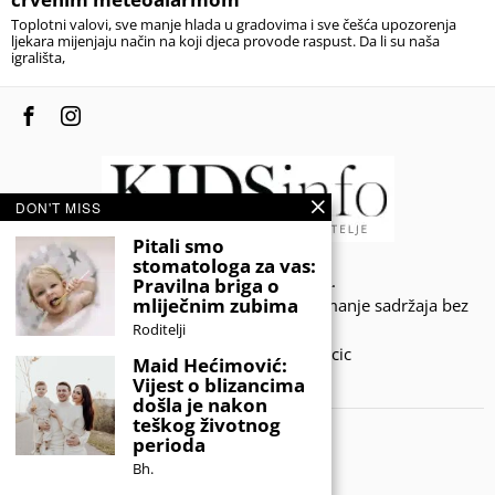
Toplotni valovi, sve manje hlada u gradovima i sve češća upozorenja
ljekara mijenjaju način na koji djeca provode raspust. Da li su naša
igrališta,
DON'T MISS
Pitali smo
stomatologa za vas:
© 2020 - KIDSINFO.BA.
Pravilna briga o
mliječnim zubima
Sva prava zadržana. Zabranjeno preuzimanje sadržaja bez
dozvole izdavača.
Roditelji
Developed by Amar SIjercic
Maid Hećimović:
Vijest o blizancima
IZAŠAO JE NOVI MAGAZIN!
došla je nakon
teškog životnog
perioda
Bh.