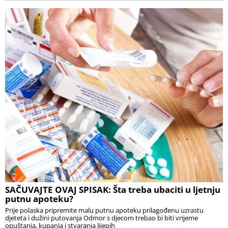
SAČUVAJTE OVAJ SPISAK: Šta treba ubaciti u ljetnju
putnu apoteku?
Prije polaska pripremite malu putnu apoteku prilagođenu uzrastu
djeteta i dužini putovanja Odmor s djecom trebao bi biti vrijeme
opuštanja, kupanja i stvaranja lijepih