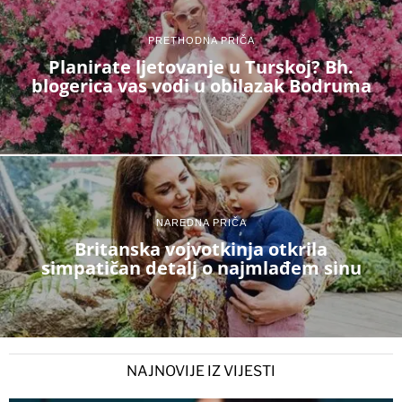
PRETHODNA PRIČA
Planirate ljetovanje u Turskoj? Bh.
blogerica vas vodi u obilazak Bodruma
NAREDNA PRIČA
Britanska vojvotkinja otkrila
simpatičan detalj o najmlađem sinu
NAJNOVIJE IZ VIJESTI