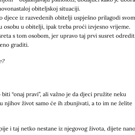
ovonastaloj obiteljskoj situaciji.
o djece iz razvedenih obitelji uspješno prilagodi svo
 osobu u obitelji, ipak treba proći izvjesno vrijeme.
sreta s tom osobom, jer upravo taj prvi susret odredit
eno graditi.
e?
biti “onaj pravi”, ali važno je da djeci pružite neku
i u njihov život samo će ih zbunjivati, a to im ne želite
ije i taj netko nestane iz njegovog života, dijete nan