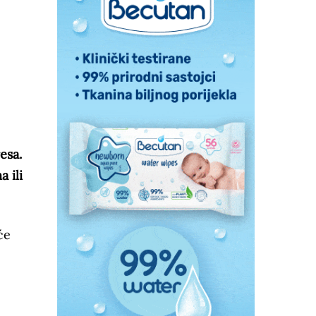
esa.
 ili
će
a