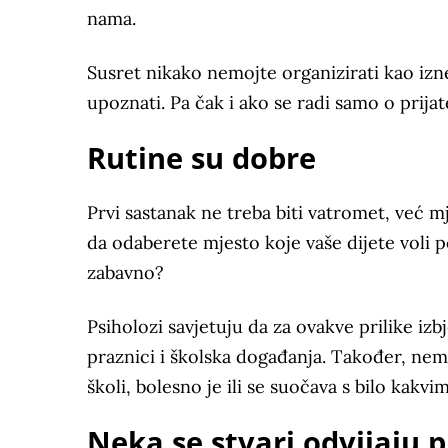
nama.
Susret nikako nemojte organizirati kao izne
upoznati. Pa čak i ako se radi samo o prijate
Rutine su dobre
Prvi sastanak ne treba biti vatromet, već mj
da odaberete mjesto koje vaše dijete voli p
zabavno?
Psiholozi savjetuju da za ovakve prilike i
praznici i školska događanja. Također, ne
školi, bolesno je ili se suočava s bilo kak
Neka se stvari odvijaju 