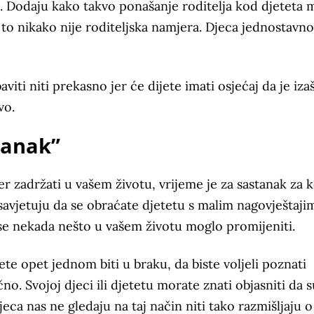
zi. Dodaju kako takvo ponašanje roditelja kod djeteta
to nikako nije roditeljska namjera. Djeca jednostavn
iti niti prekasno jer će dijete imati osjećaj da je iza
vo.
tanak”
r zadržati u vašem životu, vrijeme je za sastanak za k
 savjetuju da se obraćate djetetu s malim nagovještaji
i se nekada nešto u vašem životu moglo promijeniti.
te opet jednom biti u braku, da biste voljeli poznati
no. Svojoj djeci ili djetetu morate znati objasniti da s
djeca nas ne gledaju na taj način niti tako razmišljaju o