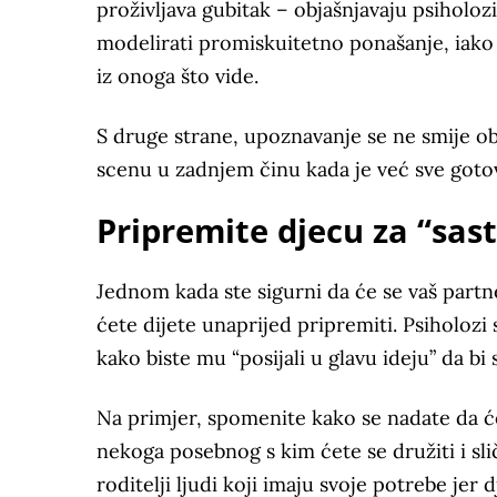
proživljava gubitak – objašnjavaju psiholo
modelirati promiskuitetno ponašanje, iako 
iz onoga što vide.
S druge strane, upoznavanje se ne smije obav
scenu u zadnjem činu kada je već sve goto
Pripremite djecu za “sas
Jednom kada ste sigurni da će se vaš partne
ćete dijete unaprijed pripremiti. Psiholozi
kako biste mu “posijali u glavu ideju” da b
Na primjer, spomenite kako se nadate da će
nekoga posebnog s kim ćete se družiti i slič
roditelji ljudi koji imaju svoje potrebe jer 