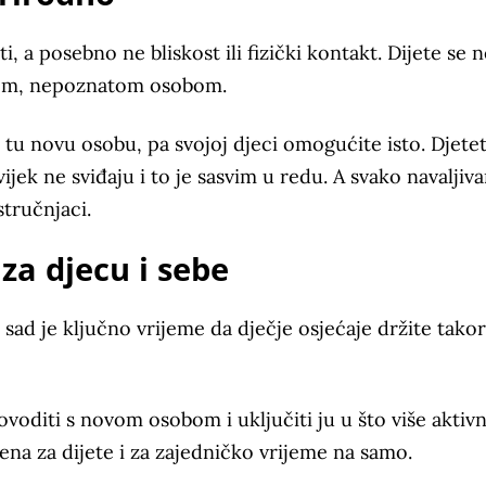
, a posebno ne bliskost ili fizički kontakt. Dijete se n
novom, nepoznatom osobom.
e tu novu osobu, pa svojoj djeci omogućite isto. Djete
uvijek ne sviđaju i to je sasvim u redu. A svako navaljiv
stručnjaci.
za djecu i sebe
 sad je ključno vrijeme da dječje osjećaje držite tako
rovoditi s novom osobom i uključiti ju u što više aktivn
mena za dijete i za zajedničko vrijeme na samo.