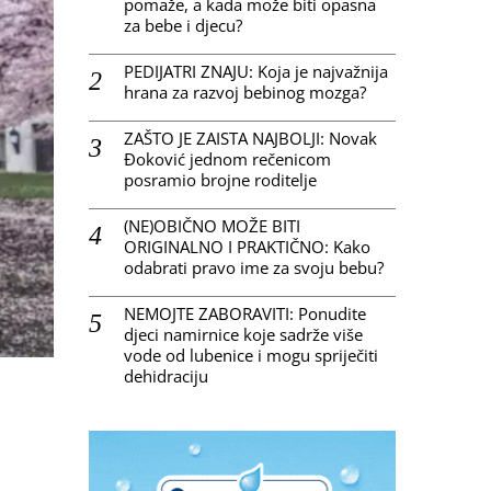
pomaže, a kada može biti opasna
za bebe i djecu?
PEDIJATRI ZNAJU: Koja je najvažnija
hrana za razvoj bebinog mozga?
ZAŠTO JE ZAISTA NAJBOLJI: Novak
Đoković jednom rečenicom
posramio brojne roditelje
(NE)OBIČNO MOŽE BITI
ORIGINALNO I PRAKTIČNO: Kako
odabrati pravo ime za svoju bebu?
NEMOJTE ZABORAVITI: Ponudite
djeci namirnice koje sadrže više
vode od lubenice i mogu spriječiti
dehidraciju