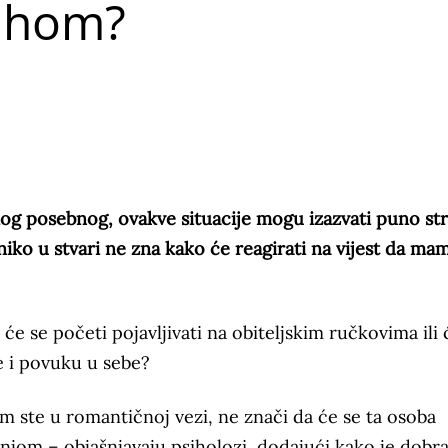
uhom?
og posebnog, ovakve situacije mogu izazvati puno str
iko u stvari ne zna kako će reagirati na vijest da mama
 će se početi pojavljivati na obiteljskim ručkovima ili 
e i povuku u sebe?
 ste u romantičnoj vezi, ne znači da će se ta osoba
a njom – objašnjavaju psiholozi, dodajući kako je dobr