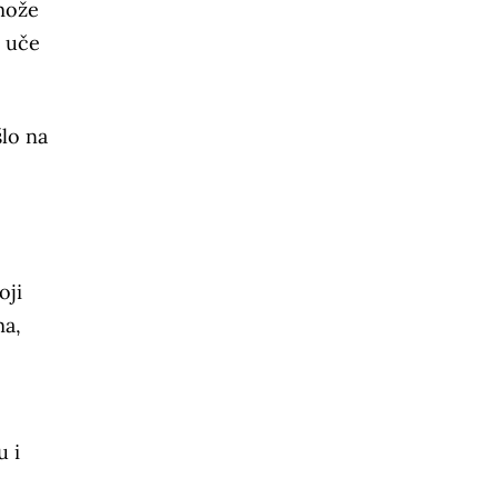
 može
o uče
šlo na
oji
ma,
u i