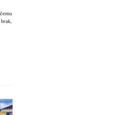
i čemu
 brak,