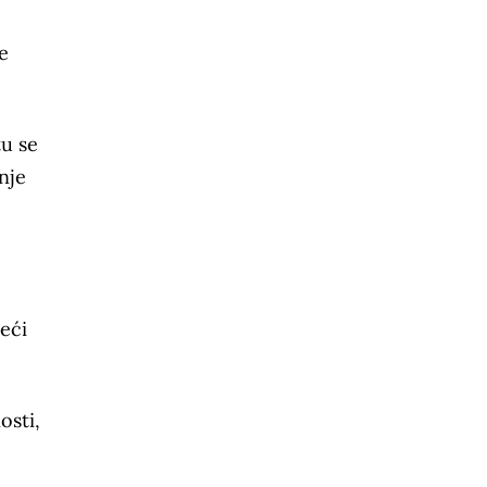
e
tu se
anje
reći
osti,