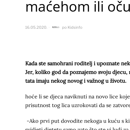
maćehom ili oč
16.05.2020.
po
Kidsinfo
Kada ste samohrani roditelj i upoznate nek
Jer, koliko god da poznajemo svoju djecu, n
tata imaju nekog novog i važnog u životu.
hoće li se djeca naviknuti na novo lice koje
prisutnost tog lica uzrokovati da se zatvor
-Ako prvi put dovodite nekoga u kuću s kim
svidjeti djetetu samo zato što ste vi ludi z