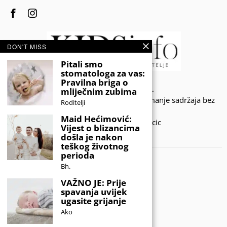
DON'T MISS
Pitali smo
stomatologa za vas:
Pravilna briga o
© 2020 - KIDSINFO.BA.
mliječnim zubima
Sva prava zadržana. Zabranjeno preuzimanje sadržaja bez
Roditelji
dozvole izdavača.
Maid Hećimović:
Developed by Amar SIjercic
Vijest o blizancima
došla je nakon
IZAŠAO JE NOVI MAGAZIN!
teškog životnog
perioda
Bh.
VAŽNO JE: Prije
spavanja uvijek
ugasite grijanje
Ako