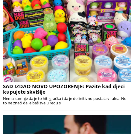
SAD IZDAO NOVO UPOZORENJE: Pazite kad djeci
kupujete skvišije
Nema sumnje da je to hit igračka i da je definitivno postala viralna. No
to ne znači da je baš sve u redu s