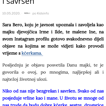
i savršen
10.05.2020.
po
Kidsinfo
Sara Bero, koju je javnost upoznala i zavoljela kao
majku djevojčica Irme i Ilde, te malene Ine, na
svom Instagram profilu gotovo svakodnevno dijeli
objave na kojima se može vidjeti kako provodi
vrijeme s
kćerkama.
Posljednju je objavu posvetila Danu majki, te je
govorila o ovoj, po mnogima, najljepšoj ali i
najtežoj životnoj ulozi.
Niko od nas nije bezgrešan i savršen. Svako od nas
posjeduje vrline kao i mane. U životu se mnoge od
nas trude da budu dobre kćerke, sestre, drugarice