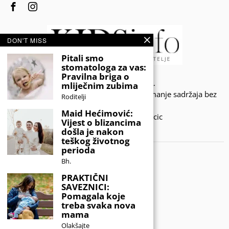
DON'T MISS
Pitali smo
stomatologa za vas:
Pravilna briga o
© 2020 - KIDSINFO.BA.
mliječnim zubima
Sva prava zadržana. Zabranjeno preuzimanje sadržaja bez
Roditelji
dozvole izdavača.
Maid Hećimović:
Developed by Amar SIjercic
Vijest o blizancima
došla je nakon
IZAŠAO JE NOVI MAGAZIN!
teškog životnog
perioda
Bh.
PRAKTIČNI
SAVEZNICI:
Pomagala koje
treba svaka nova
mama
Olakšajte