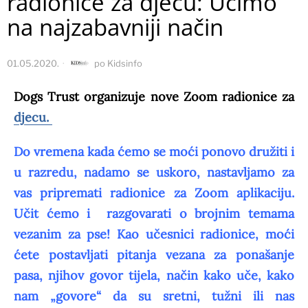
radionice za djecu: Učimo
na najzabavniji način
01.05.2020.
po
Kidsinfo
Dogs Trust organizuje nove Zoom radionice za
djecu.
Do vremena kada ćemo se moći ponovo družiti i
u razredu, nadamo se uskoro, nastavljamo za
vas pripremati radionice za Zoom aplikaciju.
Učit ćemo i razgovarati o brojnim temama
vezanim za pse! Kao učesnici radionice, moći
ćete postavljati pitanja vezana za ponašanje
pasa, njihov govor tijela, način kako uče, kako
nam „govore“ da su sretni, tužni ili nas