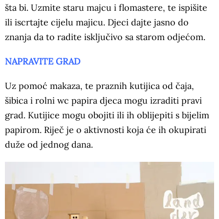
šta bi. Uzmite staru majcu i flomastere, te ispišite
ili iscrtajte cijelu majicu. Djeci dajte jasno do
znanja da to radite isključivo sa starom odjećom.
NAPRAVITE GRAD
Uz pomoć makaza, te praznih kutijica od čaja,
šibica i rolni wc papira djeca mogu izraditi pravi
grad. Kutijice mogu obojiti ili ih oblijepiti s bijelim
papirom. Riječ je o aktivnosti koja će ih okupirati
duže od jednog dana.