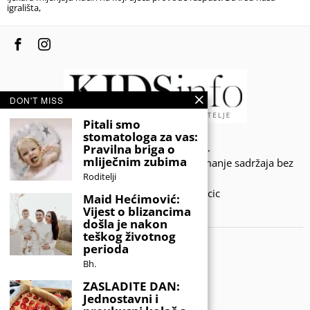
igrališta,
DON'T MISS
Pitali smo
stomatologa za vas:
© 2020 - KIDSINFO.BA.
Pravilna briga o
mliječnim zubima
Sva prava zadržana. Zabranjeno preuzimanje sadržaja bez
Roditelji
dozvole izdavača.
Developed by Amar SIjercic
Maid Hećimović:
Vijest o blizancima
IZAŠAO JE NOVI MAGAZIN!
došla je nakon
teškog životnog
perioda
Bh.
ZASLADITE DAN:
Jednostavni i