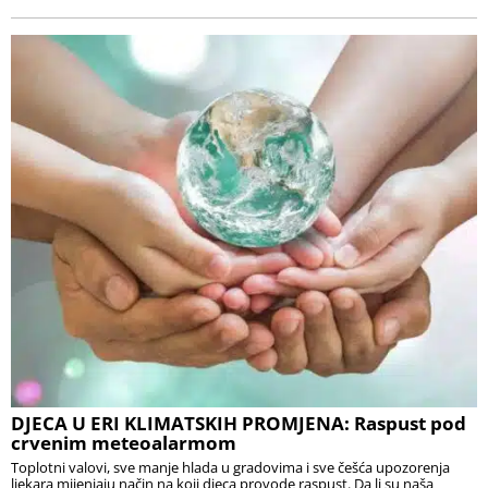
DJECA U ERI KLIMATSKIH PROMJENA: Raspust pod
crvenim meteoalarmom
Toplotni valovi, sve manje hlada u gradovima i sve češća upozorenja
ljekara mijenjaju način na koji djeca provode raspust. Da li su naša