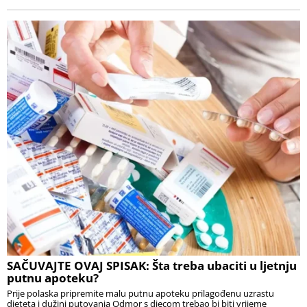
SAČUVAJTE OVAJ SPISAK: Šta treba ubaciti u ljetnju
putnu apoteku?
Prije polaska pripremite malu putnu apoteku prilagođenu uzrastu
djeteta i dužini putovanja Odmor s djecom trebao bi biti vrijeme