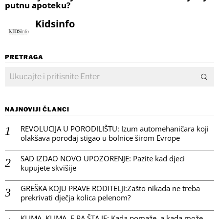
putnu apoteku?
Kidsinfo
PRETRAGA
NAJNOVIJI ČLANCI
REVOLUCIJA U PORODILIŠTU: Izum automehaničara koji
olakšava porođaj stigao u bolnice širom Evrope
SAD IZDAO NOVO UPOZORENJE: Pazite kad djeci
kupujete skvišije
GREŠKA KOJU PRAVE RODITELJI:Zašto nikada ne treba
prekrivati dječja kolica pelenom?
KLIMA, KLIMA, E PA ŠTA JE: Kada pomaže, a kada može