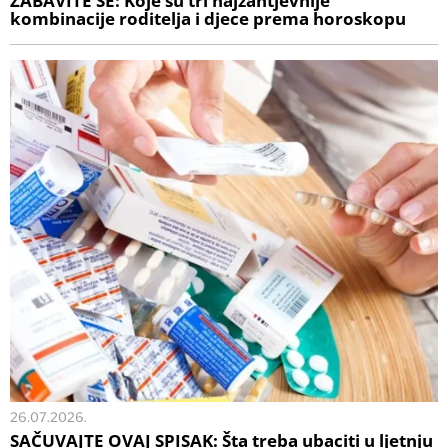
ZABAVITE SE: Koje su tri najzahtjevnije
kombinacije roditelja i djece prema horoskopu
26.07.2026.
SAČUVAJTE OVAJ SPISAK: Šta treba ubaciti u ljetnju