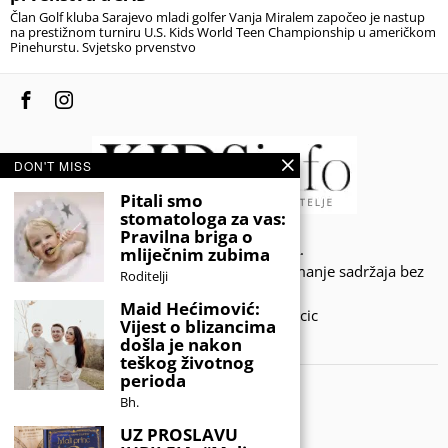
Član Golf kluba Sarajevo mladi golfer Vanja Miralem započeo je nastup
na prestižnom turniru U.S. Kids World Teen Championship u američkom
Pinehurstu. Svjetsko prvenstvo
DON'T MISS
Pitali smo
stomatologa za vas:
Pravilna briga o
© 2020 - KIDSINFO.BA.
mliječnim zubima
Sva prava zadržana. Zabranjeno preuzimanje sadržaja bez
Roditelji
dozvole izdavača.
Maid Hećimović:
Developed by Amar SIjercic
Vijest o blizancima
došla je nakon
IZAŠAO JE NOVI MAGAZIN!
teškog životnog
perioda
Bh.
UZ PROSLAVU