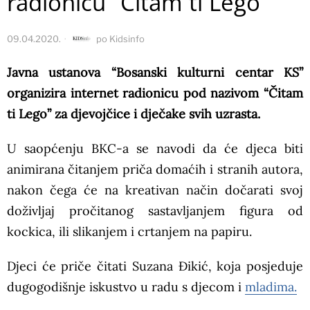
radionicu “Čitam ti Lego”
09.04.2020.
po
Kidsinfo
Javna ustanova “Bosanski kulturni centar KS”
organizira internet radionicu pod nazivom “Čitam
ti Lego” za djevojčice i dječake svih uzrasta.
U saopćenju BKC-a se navodi da će djeca biti
animirana čitanjem priča domaćih i stranih autora,
nakon čega će na kreativan način dočarati svoj
doživljaj pročitanog sastavljanjem figura od
kockica, ili slikanjem i crtanjem na papiru.
Djeci će priče čitati Suzana Đikić, koja posjeduje
dugogodišnje iskustvo u radu s djecom i
mladima.