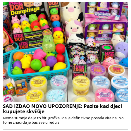
SAD IZDAO NOVO UPOZORENJE: Pazite kad djeci
kupujete skvišije
Nema sumnje da je to hit igračka i da je definitivno postala viralna. No
to ne znači da je baš sve u redu s