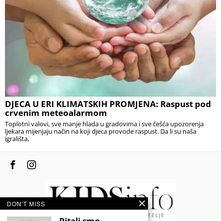
DJECA U ERI KLIMATSKIH PROMJENA: Raspust pod
crvenim meteoalarmom
Toplotni valovi, sve manje hlada u gradovima i sve češća upozorenja
ljekara mijenjaju način na koji djeca provode raspust. Da li su naša
igrališta,
DON'T MISS
Pitali smo