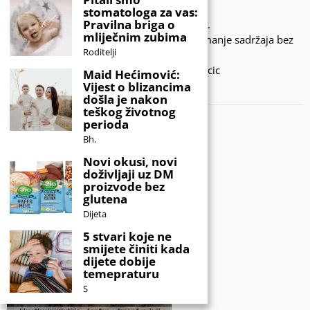
stomatologa za vas:
Pravilna briga o
© 2020 - KIDSINFO.BA.
mliječnim zubima
Sva prava zadržana. Zabranjeno preuzimanje sadržaja bez
Roditelji
dozvole izdavača.
Developed by Amar SIjercic
Maid Hećimović:
Vijest o blizancima
IZAŠAO JE NOVI MAGAZIN!
došla je nakon
teškog životnog
perioda
Bh.
Novi okusi, novi
doživljaji uz DM
proizvode bez
glutena
Dijeta
5 stvari koje ne
smijete činiti kada
dijete dobije
temepraturu
S