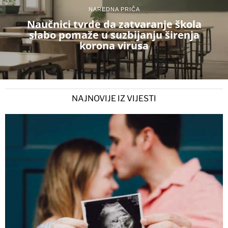
NAREDNA PRIČA
Naučnici tvrde da zatvaranje škola
slabo pomaže u suzbijanju širenja
korona virusa
NAJNOVIJE IZ VIJESTI