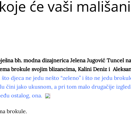
oje će vaši mališani
pješna bh. modna dizajnerica Jelena Jugović Tuncel n
ma brokule svojim blizancima, Kalini Deniz i Aleksa
to djeca ne jedu nešto “zeleno” i što ne jedu brokul
lu čini jako ukusnom, a pri tom malo drugačije izgled
zmeđu ostalog, ona.
ema brokule.