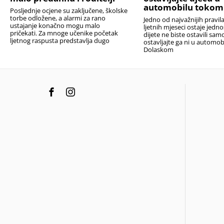
automobilu tokom
Posljednje ocjene su zaključene, školske
torbe odložene, a alarmi za rano
Jedno od najvažnijih pravi
ustajanje konačno mogu malo
ljetnih mjeseci ostaje jedn
pričekati. Za mnoge učenike početak
dijete ne biste ostavili sam
ljetnog raspusta predstavlja dugo
ostavljajte ga ni u automob
Dolaskom