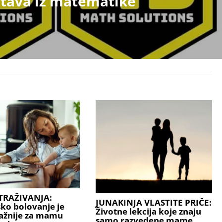
tava iz matematike
TRAŽIVANJA:
JUNAKINJA VLASTITE PRIČE:
sko bolovanje je
Životne lekcija koje znaju
ažnije za mamu
samo razvedene mame