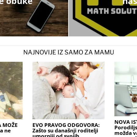
ne obuke
nas
NAJNOVIJE IZ SAMO ZA MAMU
NOVA IS
A MOŽE
EVO PRAVOG ODGOVORA:
Porodilj
a ne
Zašto su današnji roditelji
možda v
umorniji od svojih