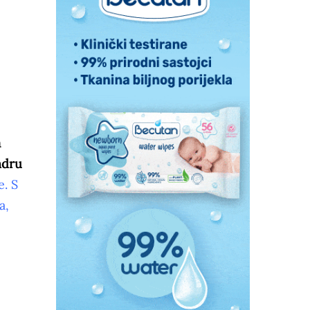
a
ndru
e. S
a,