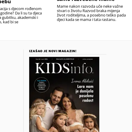
bebu
Mame nakon razvoda uče neke važne
uacija s djecom rođenom
stvari o životu Razvod braka mijenja
 godine? Da li su ta djeca
život roditeljima, a posebno teško pada
na gubitku, akademski i
djeci kada se mama i tata rastanu.
 kad bi se
IZAŠAO JE NOVI MAGAZIN!