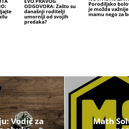
UTA
EVO PRAVOG
Porodiljsko bolo
NO:
ODGOVORA: Zašto su
je možda važnije
jajte
današnji roditelji
mamu nego za b
ilu
umorniji od svojih
predaka?
ju: Vodič za
Math Sol