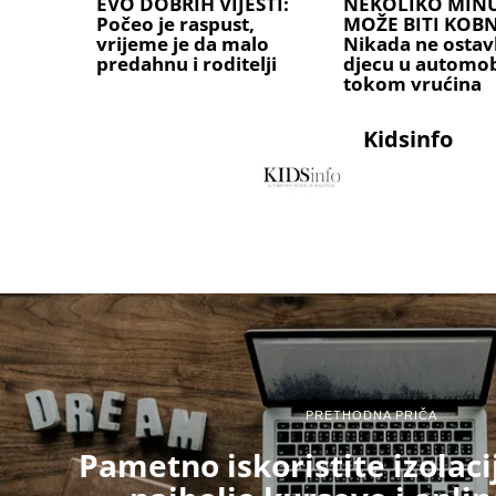
EVO DOBRIH VIJESTI:
NEKOLIKO MIN
Počeo je raspust,
MOŽE BITI KOB
vrijeme je da malo
Nikada ne ostavl
predahnu i roditelji
djecu u automob
tokom vrućina
Kidsinfo
PRETHODNA PRIČA
Pametno iskoristite izolaci