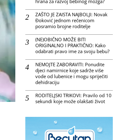
hrana za razvoj bebinog mozga?
ZAŠTO JE ZAISTA NAJBOLJI: Novak
Đoković jednom rečenicom
posramio brojne roditelje
(NE)OBIČNO MOŽE BITI
ORIGINALNO I PRAKTIČNO: Kako
odabrati pravo ime za svoju bebu?
NEMOJTE ZABORAVITI: Ponudite
djeci namirnice koje sadrže više
vode od lubenice i mogu spriječiti
dehidraciju
RODITELJSKI TRIKOVI: Pravilo od 10
sekundi koje može olakšati život