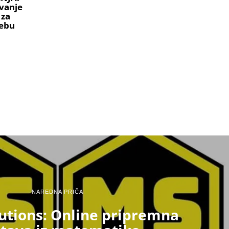
vanje
 za
ebu
NAREDNA PRIČA
utions: Online pripremna