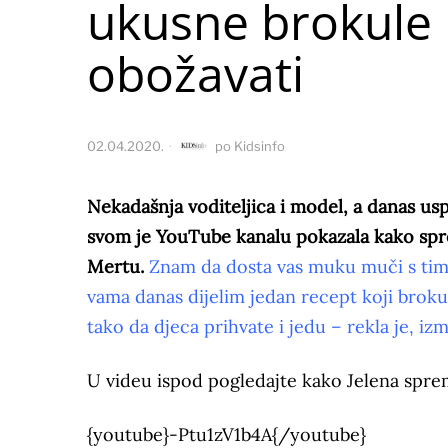
ukusne brokule k
obožavati
02.04.2020.
po
Kidsinfo
Nekadašnja voditeljica i model, a danas us
svom je YouTube kanalu pokazala kako spre
Mertu.
Znam da dosta vas muku muči s tim š
vama danas dijelim jedan recept koji broku
tako da djeca prihvate i jedu – rekla je, i
U videu ispod pogledajte kako Jelena spr
{youtube}-Ptu1zV1b4A{/youtube}