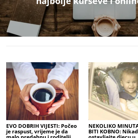
najbolje kurseve i onli
EVO DOBRIH VIJESTI: Počeo
NEKOLIKO MINUT
je raspust, vrijeme je da
BITI KOBNO: Nikad
malo predahnu i roditelji
ostavljajte djecu u