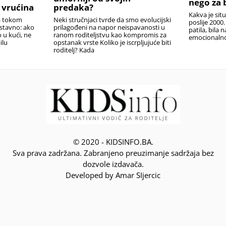
nego za 
 vrućina
predaka?
Kakva je sit
la tokom
Neki stručnjaci tvrde da smo evolucijski
poslije 2000.
ostavno: ako
prilagođeni na napor neispavanosti u
patila, bila 
o u kući, ne
ranom roditeljstvu kao kompromis za
emocionalno,
ilu
opstanak vrste Koliko je iscrpljujuće biti
roditelj? Kada
© 2020 - KIDSINFO.BA.
Sva prava zadržana. Zabranjeno preuzimanje sadržaja bez
dozvole izdavača.
Developed by Amar SIjercic