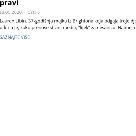
pravi
18.05.2020.
Ostalo
Lauren Libin, 37-godišnja majka iz Brightona koja odgaja troje dj
otkrila je, kako prenose strani mediji, “lijek” za nesanicu. Naime, 
SAZNAJTE VIŠE