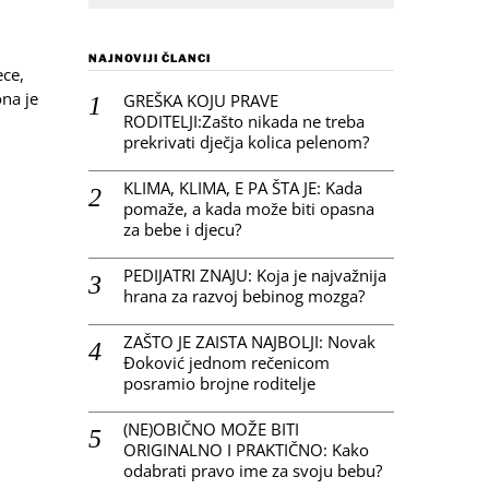
NAJNOVIJI ČLANCI
ece,
ona je
GREŠKA KOJU PRAVE
RODITELJI:Zašto nikada ne treba
prekrivati dječja kolica pelenom?
KLIMA, KLIMA, E PA ŠTA JE: Kada
pomaže, a kada može biti opasna
za bebe i djecu?
PEDIJATRI ZNAJU: Koja je najvažnija
hrana za razvoj bebinog mozga?
ZAŠTO JE ZAISTA NAJBOLJI: Novak
Đoković jednom rečenicom
posramio brojne roditelje
(NE)OBIČNO MOŽE BITI
ORIGINALNO I PRAKTIČNO: Kako
odabrati pravo ime za svoju bebu?