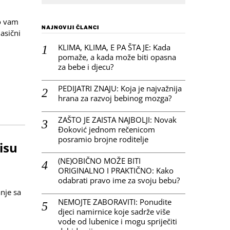
o vam
NAJNOVIJI ČLANCI
asični
KLIMA, KLIMA, E PA ŠTA JE: Kada
pomaže, a kada može biti opasna
za bebe i djecu?
PEDIJATRI ZNAJU: Koja je najvažnija
hrana za razvoj bebinog mozga?
ZAŠTO JE ZAISTA NAJBOLJI: Novak
Đoković jednom rečenicom
posramio brojne roditelje
isu
(NE)OBIČNO MOŽE BITI
ORIGINALNO I PRAKTIČNO: Kako
odabrati pravo ime za svoju bebu?
anje sa
NEMOJTE ZABORAVITI: Ponudite
djeci namirnice koje sadrže više
vode od lubenice i mogu spriječiti