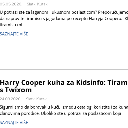
05.05.2020.
Slatki Kutak
U potrazi ste za laganom i ukusnom poslasticom? Preporučujem
da napravite tiramisu s jagodama po receptu Harryja Coopera. Kl
tiramisu mi
SAZNAJTE VIŠE
Harry Cooper kuha za Kidsinfo: Tiram
s Twixom
24.03.2020.
Slatki Kutak
Sigurni smo da boravak u kući, između ostalog, koristite i za kuh
članovima porodice. Ukoliko ste u potrazi za poslasticom koja
SAZNAJTE VIŠE