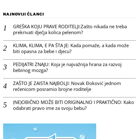
NAJNOVIJI ČLANCI
GREŠKA KOJU PRAVE RODITELJI:Zašto nikada ne treba
prekrivati dječja kolica pelenom?
KLIMA, KLIMA, E PA ŠTA JE: Kada pomaže, a kada može
biti opasna za bebe i djecu?
PEDIJATRI ZNAJU: Koja je najvažnija hrana za razvoj
bebinog mozga?
ZAŠTO JE ZAISTA NAJBOLJI: Novak Đoković jednom
rečenicom posramio brojne roditelje
(NE)OBIČNO MOŽE BITI ORIGINALNO I PRAKTIČNO: Kako
odabrati pravo ime za svoju bebu?