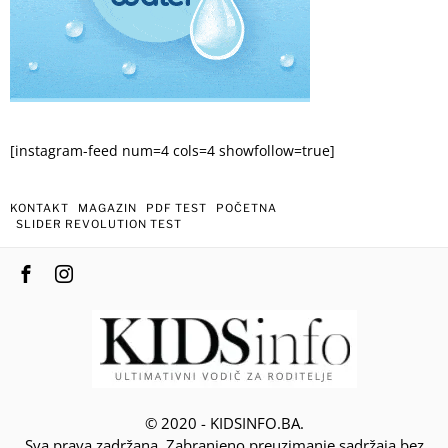
[instagram-feed num=4 cols=4 showfollow=true]
KONTAKT
MAGAZIN
PDF TEST
POČETNA
SLIDER REVOLUTION TEST
© 2020 - KIDSINFO.BA.
Sva prava zadržana. Zabranjeno preuzimanje sadržaja bez