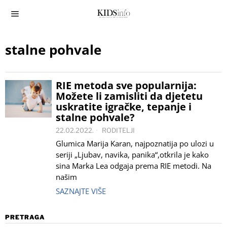
stalne pohvale
RIE metoda sve popularnija:
Možete li zamisliti da djetetu
uskratite igračke, tepanje i
stalne pohvale?
22.02.2022.
RODITELJI
Glumica Marija Karan, najpoznatija po ulozi u
seriji „Ljubav, navika, panika“,otkrila je kako
sina Marka Lea odgaja prema RIE metodi. Na
našim
SAZNAJTE VIŠE
PRETRAGA