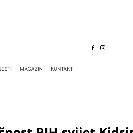
JESTI
MAGAZIN
KONTAKT
nost,BIH,svijet,Kidsi