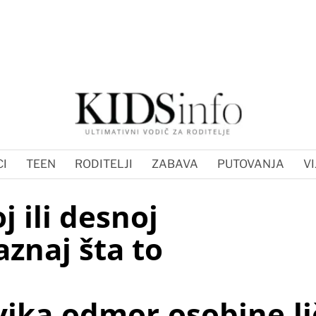
I
TEEN
RODITELJI
ZABAVA
PUTOVANJA
VI
j ili desnoj
aznaj šta to
ika,odmor,osobine,lič