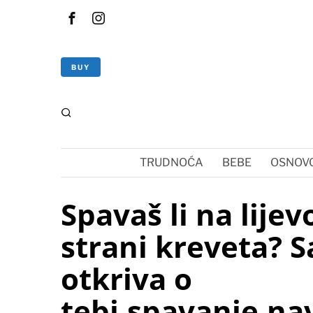
BUY
TRUDNOĆA
BEBE
OSNOVC
Spavaš li na lijevo
strani kreveta? S
otkriva o
tebi,spavanje,nav