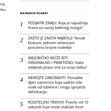
ama.
anku.
NAJNOVIJI ČLANCI
PEDIJATRI ZNAJU: Koja je najvažnija
hrana za razvoj bebinog mozga?
ZAŠTO JE ZAISTA NAJBOLJI: Novak
Đoković jednom rečenicom
posramio brojne roditelje
(NE)OBIČNO MOŽE BITI
ORIGINALNO I PRAKTIČNO: Kako
odabrati pravo ime za svoju bebu?
NEMOJTE ZABORAVITI: Ponudite
djeci namirnice koje sadrže više
vode od lubenice i mogu spriječiti
dehidraciju
RODITELJSKI TRIKOVI: Pravilo od 10
sekundi koje može olakšati život