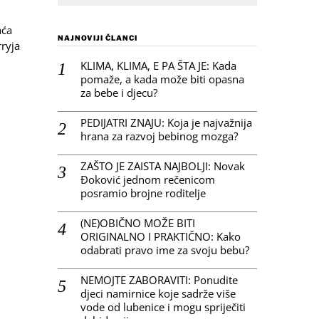
aća
NAJNOVIJI ČLANCI
ryja
KLIMA, KLIMA, E PA ŠTA JE: Kada
pomaže, a kada može biti opasna
za bebe i djecu?
PEDIJATRI ZNAJU: Koja je najvažnija
hrana za razvoj bebinog mozga?
ZAŠTO JE ZAISTA NAJBOLJI: Novak
Đoković jednom rečenicom
posramio brojne roditelje
(NE)OBIČNO MOŽE BITI
ORIGINALNO I PRAKTIČNO: Kako
odabrati pravo ime za svoju bebu?
NEMOJTE ZABORAVITI: Ponudite
djeci namirnice koje sadrže više
vode od lubenice i mogu spriječiti