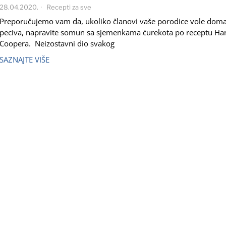
28.04.2020.
Recepti za sve
Preporučujemo vam da, ukoliko članovi vaše porodice vole dom
peciva, napravite somun sa sjemenkama ćurekota po receptu Har
Coopera. Neizostavni dio svakog
SAZNAJTE VIŠE