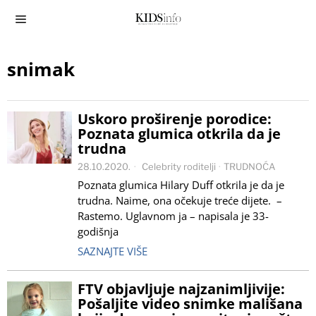
snimak
Uskoro proširenje porodice:
Poznata glumica otkrila da je
trudna
28.10.2020.
Celebrity roditelji
·
TRUDNOĆA
Poznata glumica Hilary Duff otkrila je da je
trudna. Naime, ona očekuje treće dijete. –
Rastemo. Uglavnom ja – napisala je 33-
godišnja
SAZNAJTE VIŠE
FTV objavljuje najzanimljivije:
Pošaljite video snimke mališana