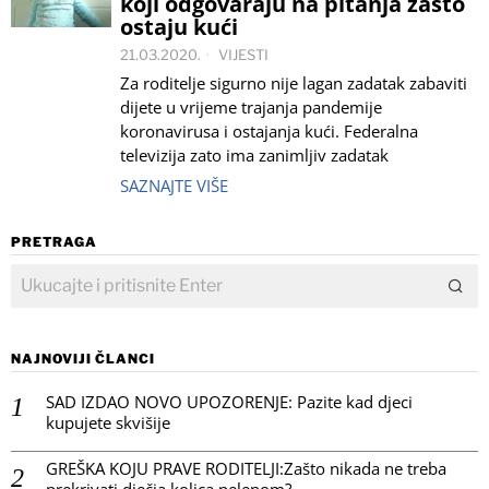
koji odgovaraju na pitanja zašto
ostaju kući
21.03.2020.
VIJESTI
Za roditelje sigurno nije lagan zadatak zabaviti
dijete u vrijeme trajanja pandemije
koronavirusa i ostajanja kući. Federalna
televizija zato ima zanimljiv zadatak
SAZNAJTE VIŠE
PRETRAGA
NAJNOVIJI ČLANCI
SAD IZDAO NOVO UPOZORENJE: Pazite kad djeci
kupujete skvišije
GREŠKA KOJU PRAVE RODITELJI:Zašto nikada ne treba