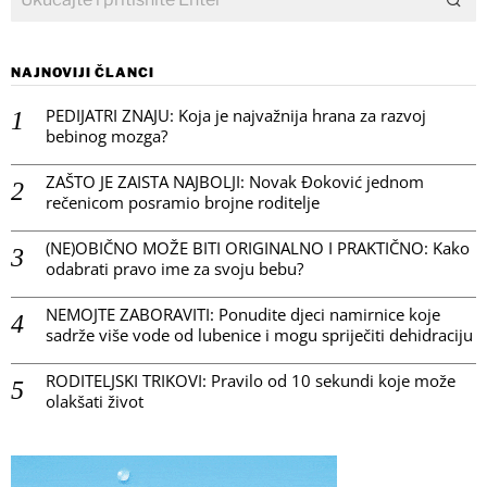
NAJNOVIJI ČLANCI
PEDIJATRI ZNAJU: Koja je najvažnija hrana za razvoj
bebinog mozga?
ZAŠTO JE ZAISTA NAJBOLJI: Novak Đoković jednom
rečenicom posramio brojne roditelje
(NE)OBIČNO MOŽE BITI ORIGINALNO I PRAKTIČNO: Kako
odabrati pravo ime za svoju bebu?
NEMOJTE ZABORAVITI: Ponudite djeci namirnice koje
sadrže više vode od lubenice i mogu spriječiti dehidraciju
RODITELJSKI TRIKOVI: Pravilo od 10 sekundi koje može
olakšati život