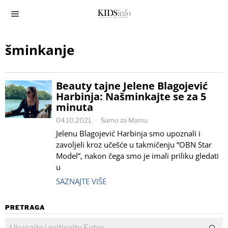
šminkanje
Beauty tajne Jelene Blagojević
Harbinja: Našminkajte se za 5
minuta
04.10.2021.
Samo za Mamu
Jelenu Blagojević Harbinja smo upoznali i
zavoljeli kroz učešće u takmičenju “OBN Star
Model”, nakon čega smo je imali priliku gledati
u
SAZNAJTE VIŠE
PRETRAGA