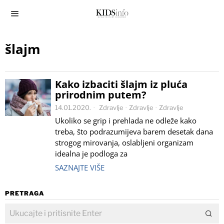
šlajm
Kako izbaciti šlajm iz pluća
prirodnim putem?
14.01.2020.
Zdravlje
·
Zdravlje
·
Zdravlje
Ukoliko se grip i prehlada ne odleže kako
treba, što podrazumijeva barem desetak dana
strogog mirovanja, oslabljeni organizam
idealna je podloga za
SAZNAJTE VIŠE
PRETRAGA