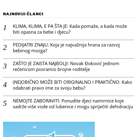
NAJNOVIJI ČLANCI
KLIMA, KLIMA, E PA ŠTA JE: Kada pomaže, a kada može
biti opasna za bebe i djecu?
PEDIJATRI ZNAJU: Koja je najvažnija hrana za razvoj
bebinog mozga?
ZAŠTO JE ZAISTA NAJBOLJI: Novak Đoković jednom
rečenicom posramio brojne roditelje
(NE)OBIČNO MOŽE BITI ORIGINALNO I PRAKTIČNO: Kako
odabrati pravo ime za svoju bebu?
NEMOJTE ZABORAVITI: Ponudite djeci namirnice koje
sadrže više vode od lubenice i mogu spriječiti dehidraciju