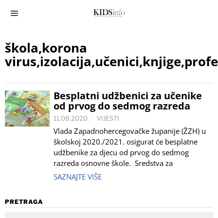
škola,korona
virus,izolacija,učenici,knjige,profe
Besplatni udžbenici za učenike
od prvog do sedmog razreda
11.08.2020.
VIJESTI
Vlada Zapadnohercegovačke županije (ŽZH) u
školskoj 2020./2021. osigurat će besplatne
udžbenike za djecu od prvog do sedmog
razreda osnovne škole. Sredstva za
SAZNAJTE VIŠE
PRETRAGA