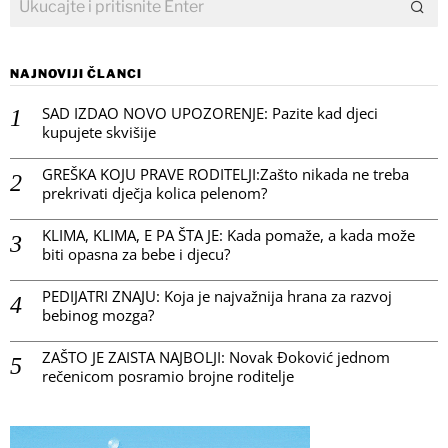
NAJNOVIJI ČLANCI
SAD IZDAO NOVO UPOZORENJE: Pazite kad djeci
kupujete skvišije
GREŠKA KOJU PRAVE RODITELJI:Zašto nikada ne treba
prekrivati dječja kolica pelenom?
KLIMA, KLIMA, E PA ŠTA JE: Kada pomaže, a kada može
biti opasna za bebe i djecu?
PEDIJATRI ZNAJU: Koja je najvažnija hrana za razvoj
bebinog mozga?
ZAŠTO JE ZAISTA NAJBOLJI: Novak Đoković jednom
rečenicom posramio brojne roditelje